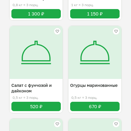
терияки
0,8 кг
≈ 3 порц.
1 кг
≈ 3 порц.
1 300 ₽
1 150 ₽
Салат с фунчозой и
Огурцы маринованные
дайконом
0,5 кг
≈ 3 порц.
0,5 кг
≈ 3 порц.
520 ₽
670 ₽