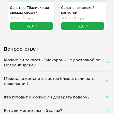
Салат по-Тбилиски из
Салат с пекинской
свежих овощей
капустой
0,5 кг
≈ 3 порц.
0,5 кг
≈ 3 порц.
720 ₽
610 ₽
Вопрос-ответ
Можно ли заказать “Макароны” с доставкой по
Новосибирске?
Да, доставка на дом работает по всему городу!
Можно ли изменить состав блюда, если есть
Укажите удобное время — и получите свежее
пожелания?
домашнее блюдо в большой порции прямо с плиты.
Герметичная упаковка сохраняет тепло до 90
Конечно! Олег Харитонов адаптирует блюдо под
минут. Статус заказа отслеживайте в личном
Кто готовит и можно ли доверять повару?
ваши предпочтения: уберет специи, снизит
кабинете, а с поваром можно связаться напрямую в
количество соли, сахара или заменит ингредиенты.
чате. Рекомендуем оформлять заказ заранее —
“Макароны” готовит Олег Харитонов —
Укажите пожелания при оформлении или напишите
утром на вечер или сегодня на завтра.
Есть ли минимальный заказ?
проверенный повар из г.Новосибирск. Каждый
напрямую в чат — домашние блюда готовятся