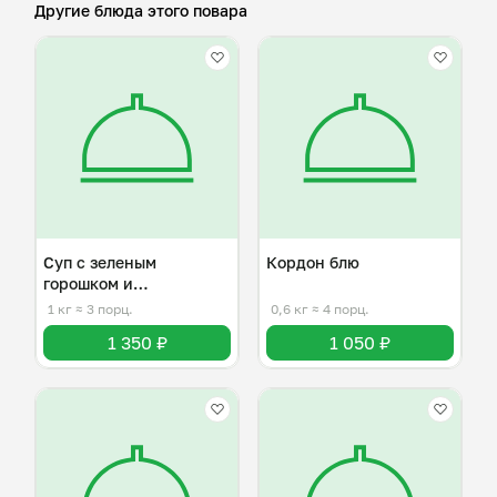
Другие блюда этого повара
Суп с зеленым
Кордон блю
горошком и
копченостями
1 кг
≈ 3 порц.
0,6 кг
≈ 4 порц.
1 350 ₽
1 050 ₽