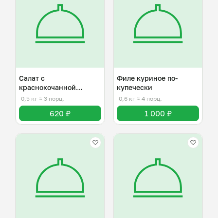
Салат с
Филе куриное по-
краснокочанной
купечески
капустой
0,5 кг
≈ 3 порц.
0,6 кг
≈ 4 порц.
620 ₽
1 000 ₽