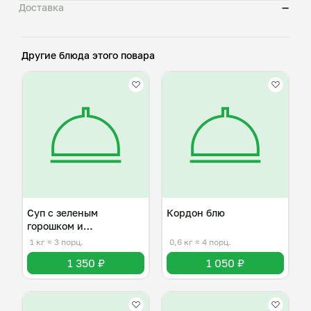
Доставка
—
Другие блюда этого повара
Суп с зеленым
Кордон блю
горошком и
копченостями
1 кг
≈ 3 порц.
0,6 кг
≈ 4 порц.
1 350 ₽
1 050 ₽