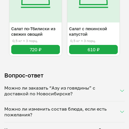
Салат по-Тбилиски из
Салат с пекинской
свежих овощей
капустой
0,5 кг
≈ 3 порц.
0,5 кг
≈ 3 порц.
720 ₽
610 ₽
Вопрос-ответ
Можно ли заказать “Азу из говядины” с
доставкой по Новосибирске?
Да, доставка на дом работает по всему городу!
Можно ли изменить состав блюда, если есть
Укажите удобное время — и получите свежее
пожелания?
домашнее блюдо в большой порции прямо с плиты.
Герметичная упаковка сохраняет тепло до 90
Конечно! Олег Харитонов адаптирует блюдо под
минут. Статус заказа отслеживайте в личном