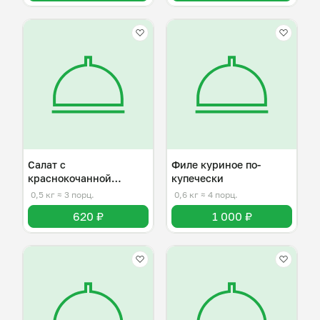
Салат с
Филе куриное по-
краснокочанной
купечески
капустой
0,5 кг
≈ 3 порц.
0,6 кг
≈ 4 порц.
620 ₽
1 000 ₽