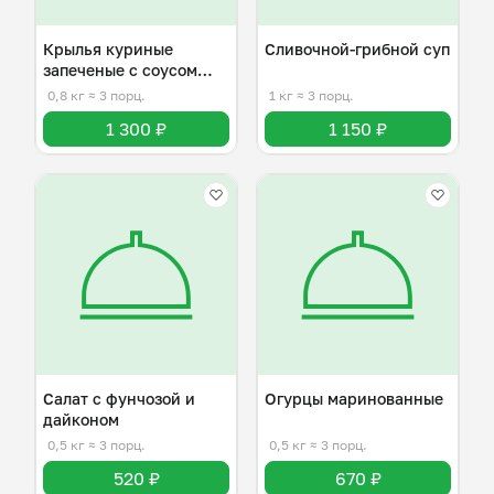
Крылья куриные
Сливочной-грибной суп
запеченые с соусом
терияки
0,8 кг
≈ 3 порц.
1 кг
≈ 3 порц.
1 300 ₽
1 150 ₽
Салат с фунчозой и
Огурцы маринованные
дайконом
0,5 кг
≈ 3 порц.
0,5 кг
≈ 3 порц.
520 ₽
670 ₽