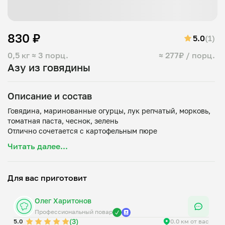
830 ₽
5.0
(1)
0,5 кг
≈ 3 порц.
≈ 277₽ / порц.
Азу из говядины
Описание и состав
Говядина, маринованные огурцы, лук репчатый, морковь,
томатная паста, чеснок, зелень
Читать далее...
Для вас приготовит
Олег Харитонов
Профессиональный повар
(3)
5.0
0.0 км от вас