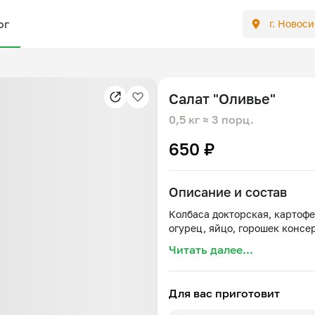
ог
г. Новос
Салат "Оливье"
0,5 кг
≈ 3 порц.
650 ₽
Описание и состав
Колбаса докторская, картоф
Читать далее...
Для вас приготовит