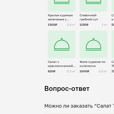
Крылья куриные
Сливочной-
С
запеченые с
грибной суп
и
соусом терияки
1300₽
0,8 кг
1150₽
1 кг
5
Салат с
Филе куриное по-
С
краснокочанной
купечески
Т
капустой
с
620₽
0,5 кг
1000₽
0,6 кг
7
Вопрос-ответ
Можно ли заказать “Салат 