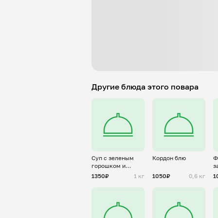
Другие блюда этого повара
Суп с зеленым
Кордон блю
Ф
горошком и
з
копченостями
а
1350₽
1 кг
1050₽
0,6 кг
1