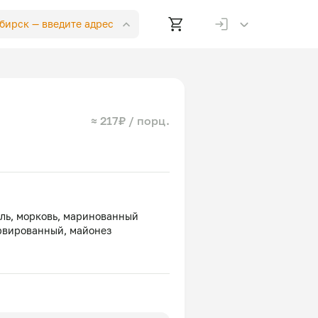
ибирск —
введите адрес
≈ 217₽ / порц.
ель, морковь, маринованный