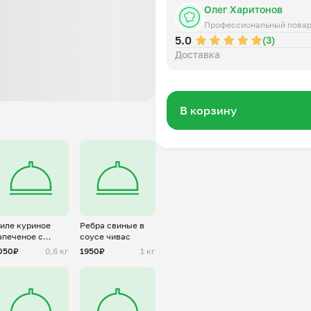
Олег Харитонов
Профессиональный пова
5.0
(3)
Доставка
В корзину
иле куриное
Ребра свиные в
апеченое с
соусе чивас
нанасом
050₽
0,6 кг
1950₽
1 кг