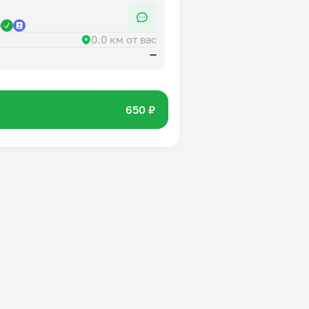
р
0.0 км от вас
—
650 ₽