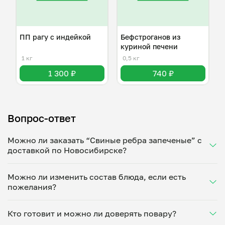
ПП рагу с индейкой
Бефстроганов из
куриной печени
1 кг
0,5 кг
1 300 ₽
740 ₽
Вопрос-ответ
Можно ли заказать “Свиные ребра запеченые” с
доставкой по Новосибирске?
Да, доставка на дом работает по всему городу!
Можно ли изменить состав блюда, если есть
Укажите удобное время — и получите свежее
пожелания?
домашнее блюдо в большой порции прямо с плиты.
Герметичная упаковка сохраняет тепло до 90
Конечно! Лариса Бурлакова адаптирует блюдо под
минут. Статус заказа отслеживайте в личном
Кто готовит и можно ли доверять повару?
ваши предпочтения: уберет специи, снизит
кабинете, а с поваром можно связаться напрямую в