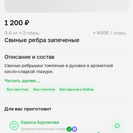
1 200 ₽
0,6 кг
≈ 2 порц.
≈ 600₽ / порц.
Свиные ребра запеченые
Описание и состав
Свиные ребрышки томленые в духовке в ароматной
Читать далее...
Без лактозы
Без глютена
Без орехов и бобов
Для вас приготовит
Лариса Бурлакова
Профессиональный повар