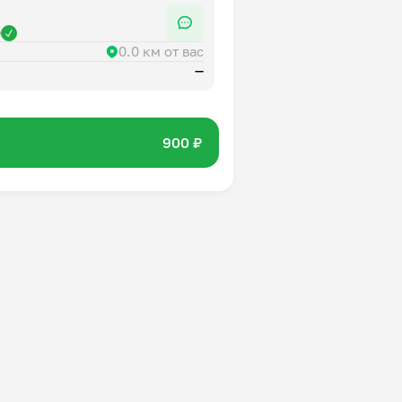
р
0.0 км от вас
—
900 ₽