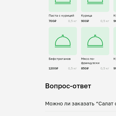
Паста с курицей
Курица
К
700₽
0,5 кг
900₽
0,5 кг
9
Бефстроганов
Мясо по-
К
французски
1200₽
0,5 кг
850₽
0,5 кг
9
Вопрос-ответ
Можно ли заказать “Салат 
Да, доставка на дом работает