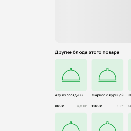
Другие блюда этого повара
Азу из говядины
Жаркое с курицей
Ж
800₽
0,5 кг
1100₽
1 кг
1