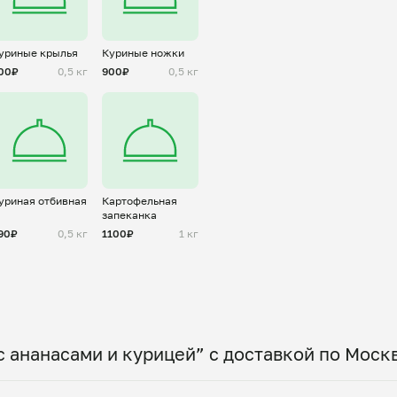
уриные крылья
Куриные ножки
00₽
0,5 кг
900₽
0,5 кг
уриная отбивная
Картофельная
запеканка
90₽
0,5 кг
1100₽
1 кг
с ананасами и курицей” с доставкой по Моск
 по всему городу! Укажите удобное время — и по