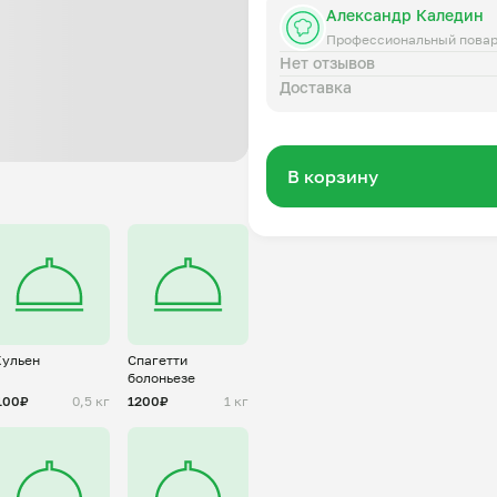
Александр Каледин
Профессиональный пова
Нет отзывов
Доставка
В корзину
ульен
Спагетти
болоньезе
100₽
0,5 кг
1200₽
1 кг