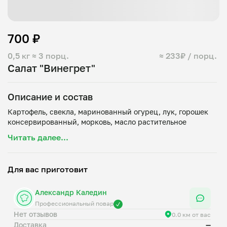
700 ₽
0,5 кг
≈ 3 порц.
≈ 233₽ / порц.
Салат "Винегрет"
Описание и состав
Картофель, свекла, маринованный огурец, лук, горошек
Читать далее...
Для вас приготовит
Александр Каледин
Профессиональный повар
Нет отзывов
0.0 км от вас
Доставка
—