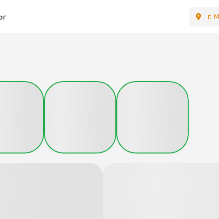
ог
г. 