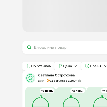
По отзывам
Цена
Время
Светлана Остроухова
11 августа с 12:00
—
₽
₽
₽
≈3 порц.
≈2 порц.
≈4 