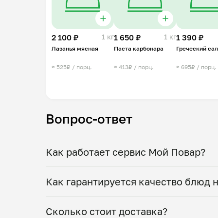
2 100 ₽
1 кг
1 650 ₽
1 кг
1 390 ₽
Лазанья мясная
Паста карбонара
Греческий сал
≈ 525₽ / порц.
≈ 413₽ / порц.
≈ 695₽ / порц.
Вопрос-ответ
Как работает сервис Мой Повар?
Мы помогаем найти проверенных повар
Как гарантируется качество блюд н
понравившегося повара и меню, а зате
ужин. Можно оставить комментарий к з
Приготовлением блюд занимаются тол
Сколько стоит доставка?
вашим предпочтениям. Воспользуйтесь
гарантируем качество! Перед стартом 