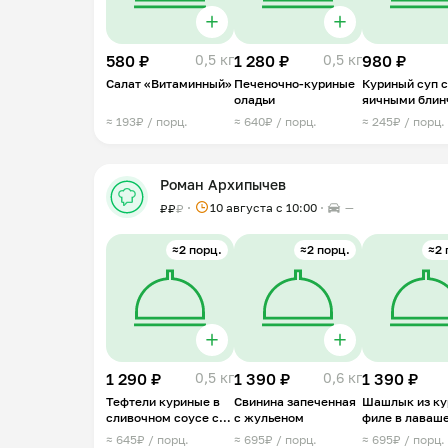
580 ₽
0,5 кг
1 280 ₽
0,5 кг
980 ₽
Салат «Витаминный»
Печеночно-куриные
Куриный суп с
оладьи
яичными блин
≈ 193₽ / порц.
≈ 640₽ / порц.
≈ 245₽ / порц.
Роман Архипычев
10 августа с 10:00
—
₽
₽
₽
≈2 порц.
≈2 порц.
≈2 
1 290 ₽
0,5 кг
1 390 ₽
0,6 кг
1 390 ₽
Тефтели куриные в
Свинина запеченная
Шашлык из ку
сливочном соусе с
с жульеном
филе в лаваш
грибами
≈ 645₽ / порц.
≈ 695₽ / порц.
≈ 695₽ / порц.