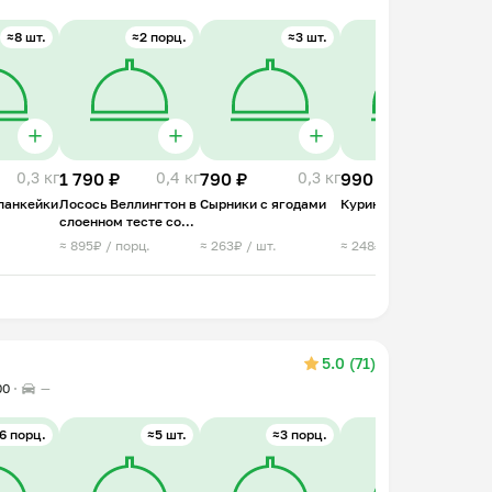
≈8 шт.
≈2 порц.
≈3 шт.
≈4 порц.
0,3 кг
1 790 ₽
0,4 кг
790 ₽
0,3 кг
990 ₽
1 кг
1
панкейки
Лосось Веллингтон в
Сырники с ягодами
Куриный суп лапша
К
слоенном тесте со
с
шпинатом
≈ 895₽ / порц.
≈ 263₽ / шт.
≈ 248₽ / порц.
≈
⠀
5.0 (71)
00
—
6 порц.
≈5 шт.
≈3 порц.
≈4 порц.