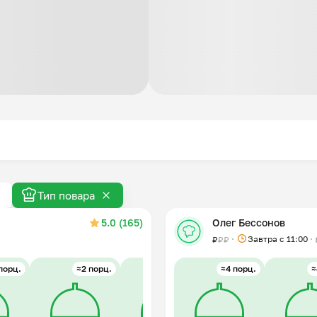
Тип повара
5.0 (165)
Олег Бессонов
Завтра c 11:00
₽
₽
₽
порц.
≈2 порц.
≈4 порц.
≈4 порц.
≈2 порц.
≈