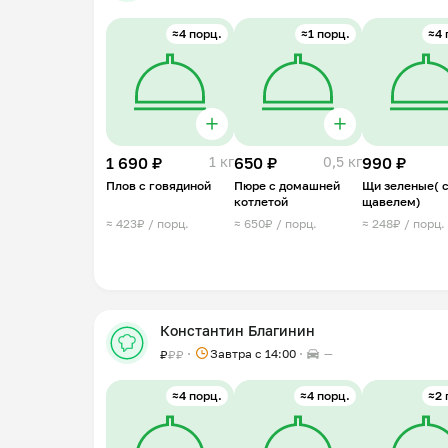
≈4 порц.
≈1 порц.
≈4 
1 690 ₽
1 кг
650 ₽
0,5 кг
990 ₽
Плов с говядиной
Пюре с домашней
Щи зеленые( 
котлетой
щавелем)
≈ 423₽ / порц.
≈ 650₽ / порц.
≈ 248₽ / порц.
Константин Благинин
Завтра c 14:00
—
₽
₽
₽
≈4 порц.
≈4 порц.
≈2 