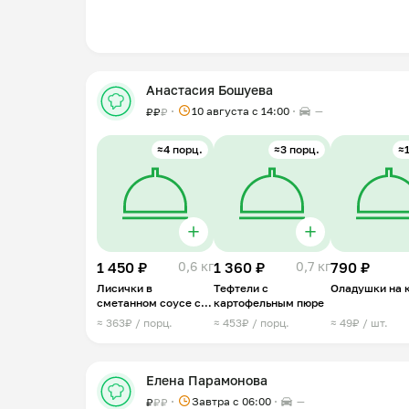
Анастасия Бошуева
10 августа с 14:00
—
₽
₽
₽
≈4 порц.
≈3 порц.
≈1
1 450 ₽
0,6 кг
1 360 ₽
0,7 кг
790 ₽
Лисички в
Тефтели с
Оладушки на 
сметанном соусе с
картофельным пюре
картофелем
≈ 363₽ / порц.
≈ 453₽ / порц.
≈ 49₽ / шт.
Елена Парамонова
Завтра c 06:00
—
₽
₽
₽