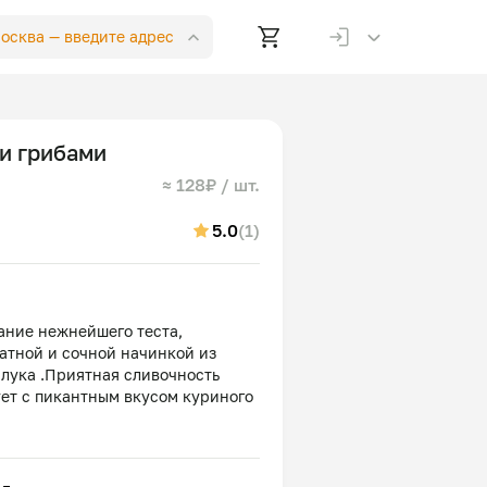
Москва —
введите адрес
и грибами
≈ 128₽ / шт.
5.0
(1)
ание нежнейшего теста,
атной и сочной начинкой из
 лука .Приятная сливочность
ет с пикантным вкусом куриного
 полноту блюда. Блюдо дарит
форта, заряжая энергией и
.
соль, сахар, растительное масло,