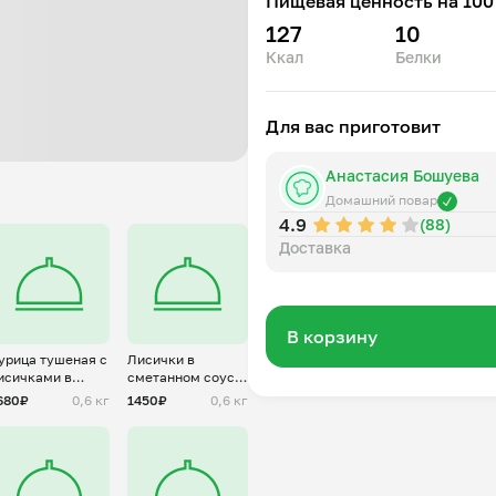
Пищевая ценность на 100 
127
10
Ккал
Белки
Для вас приготовит
Анастасия Бошуева
Домашний повар
4.9
(88)
Доставка
В корзину
урица тушеная с
Лисички в
исичками в
сметанном соусе
метанном соусе
с картофелем
680₽
0,6 кг
1450₽
0,6 кг