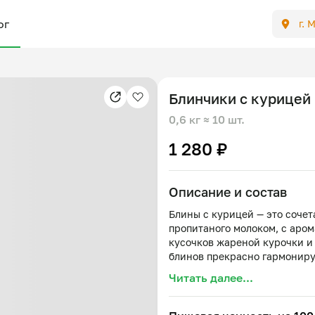
ог
г. 
Блинчики с курицей 
0,6 кг
≈ 10 шт.
1 280 ₽
Описание и состав
Блины с курицей — это сочет
пропитаного молоком, с аром
кусочков жареной курочки и
блинов прекрасно гармониру
филе, подчеркивая глубину и
Читать далее...
яркие ощущения тепла и ком
радостью домашнего застолья
Состав: молоко, яйцо, мука, 