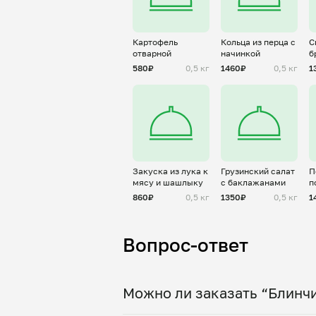
Картофель
Кольца из перца с
С
отварной
начинкой
б
г
580₽
0,5 кг
1460₽
0,5 кг
1
Закуска из лука к
Грузинский салат
П
мясу и шашлыку
с баклажанами
п
860₽
0,5 кг
1350₽
0,5 кг
1
Вопрос-ответ
Можно ли заказать “Блинчи