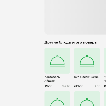
Другие блюда этого повара
Картофель
Суп с лисичками.
К
Айдахо
л
с
860₽
0,5 кг
1640₽
1 кг
1