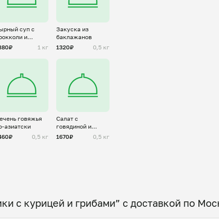
ырный суп с
Закуска из
рокколи и
баклажанов
рибами
380₽
1 кг
1320₽
0,5 кг
ечень говяжья
Салат с
о-азиатски
говядиной и
овощами
460₽
0,5 кг
1670₽
0,5 кг
ки с курицей и грибами” с доставкой по Мос