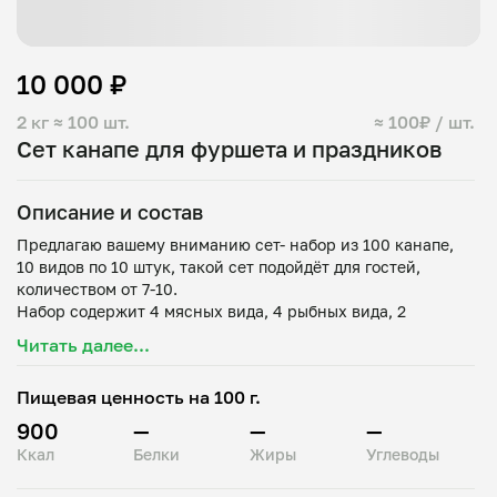
10 000 ₽
2 кг
≈ 100 шт.
≈ 100₽ / шт.
Сет канапе для фуршета и праздников
Описание и состав
Предлагаю вашему вниманию сет- набор из 100 канапе,
10 видов по 10 штук, такой сет подойдёт для гостей,
количеством от 7-10.
Набор содержит 4 мясных вида, 4 рыбных вида, 2
нейтральных, сырные, фруктовые.
Читать далее...
Канапе с куриным рулетом и ананасом
Канапе с ростбифом и пикулями маринованными
Пищевая ценность на 100 г.
Канапе с Курицей и коктейльной вишней
Тарталетка с куриным паштетом и орехами
900
—
—
—
Канапе с лососем и каперсами
Ккал
Белки
Жиры
Углеводы
Канапе с форелью и имбирем
Канапе с сельдью на черном тосте