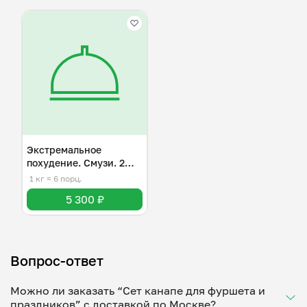
Экстремальное
похудение. Смузи. 2
дня.
1 кг
≈ 6 порц.
5 300 ₽
Вопрос-ответ
Можно ли заказать “Сет канапе для фуршета и
праздников” с доставкой по Москве?