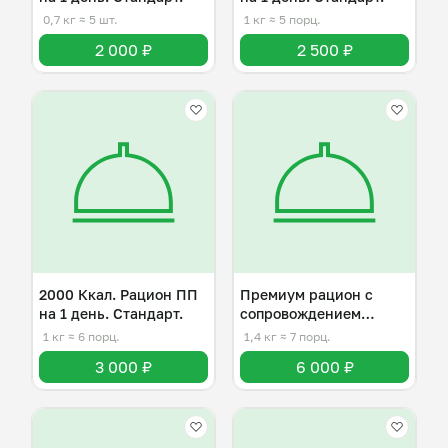
0,7 кг
≈ 5 шт.
1 кг
≈ 5 порц.
2 000 ₽
2 500 ₽
2000 Ккал. Рацион ПП
Премиум рацион с
на 1 день. Стандарт.
сопровождением
диетолога.
1 кг
≈ 6 порц.
1,4 кг
≈ 7 порц.
3 000 ₽
6 000 ₽