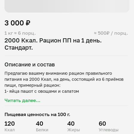
3 000 ₽
1 кг
≈ 6 порц.
≈ 500₽ / порц.
2000 Ккал. Рацион ПП на 1 день.
Стандарт.
Описание и состав
Предлагаю вашему вниманию рацион правильного
питания на 2000 Ккал, на день, состоящий из 6 приёмов
пищи, примерный рацион:
1- яйца пашот с овощами и салатом
2- кейк творожный с мандаринами
Читать далее...
3- куриная грудка су-вид с булгуром и цветной капустой
4- Чипсы фруктовые с травяным чаем
Пищевая ценность на 100 г.
5- салат с чуккой и кунжутом
6- суп-крем из птицы с ржаными крутонами
120
40
40
60
Рацион меняется ежедневно, 4-х недельное цикличное
Ккал
Белки
Жиры
Углеводы
меню. Вы можете заменить 1 блюдо в день, которое вам не