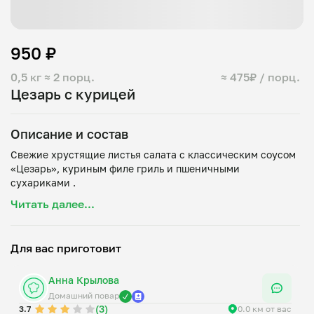
950 ₽
0,5 кг
≈ 2 порц.
≈ 475₽ / порц.
Цезарь с курицей
Описание и состав
Свежие хрустящие листья салата с классическим соусом
«Цезарь», куриным филе гриль и пшеничными
Читать далее...
Для вас приготовит
Анна Крылова
Домашний повар
(3)
3.7
0.0 км от вас