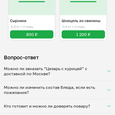
Сырники
Шницель из свинины
0,4 кг
≈ 2 порц.
0,4 кг
≈ 2 порц.
800 ₽
1 200 ₽
Вопрос-ответ
Можно ли заказать “Цезарь с курицей” с
доставкой по Москве?
Да, доставка на дом работает по всему городу!
Можно ли изменить состав блюда, если есть
Укажите удобное время — и получите свежее
пожелания?
домашнее блюдо в большой порции прямо с плиты.
Герметичная упаковка сохраняет тепло до 90
Конечно! Анна Крылова адаптирует блюдо под
минут. Статус заказа отслеживайте в личном
Кто готовит и можно ли доверять повару?
ваши предпочтения: уберет специи, снизит
кабинете, а с поваром можно связаться напрямую в
количество соли, сахара или заменит ингредиенты.
чате. Рекомендуем оформлять заказ заранее —