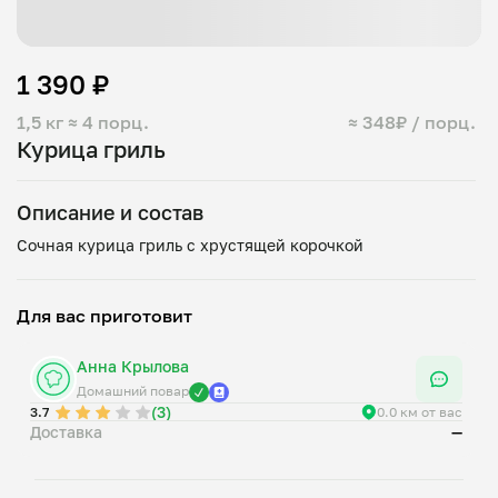
1 390 ₽
1,5 кг
≈ 4 порц.
≈ 348₽ / порц.
Курица гриль
Описание и состав
Для вас приготовит
Анна Крылова
Домашний повар
(3)
3.7
0.0 км от вас
Доставка
—