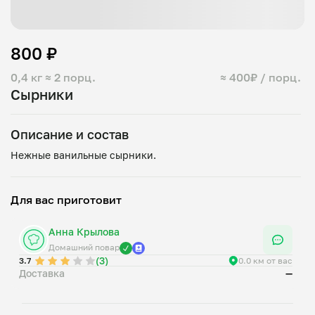
800 ₽
0,4 кг
≈ 2 порц.
≈ 400₽ / порц.
Сырники
Описание и состав
Для вас приготовит
Анна Крылова
Домашний повар
(3)
3.7
0.0 км от вас
Доставка
—