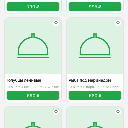
790 ₽
995 ₽
Голубцы ленивые
Рыба под маринадом
0.5 кг
≈ 4 шт.
≈ 172₽ / шт.
0.5 кг
≈ 2 порц.
≈ 340₽ / порц.
690 ₽
680 ₽