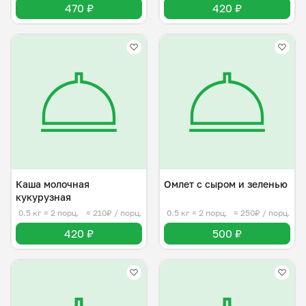
470 ₽
420 ₽
Каша молочная
Омлет с сыром и зеленью
кукурузная
0.5 кг
≈ 2 порц.
≈ 210₽ / порц.
0.5 кг
≈ 2 порц.
≈ 250₽ / порц.
420 ₽
500 ₽