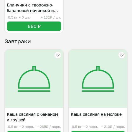
Блинчики с творожно-
банановой начинкой и
топингом
0.5 кг
≈ 5 шт.
≈ 132₽ / шт.
660 ₽
Завтраки
Каша овсяная с бананом
Каша овсяная на молоке
и грушей
0.5 кг
≈ 2 порц.
≈ 235₽ / порц.
0.5 кг
≈ 2 порц.
≈ 210₽ / порц.