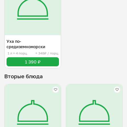
Уха по-
средиземноморски
1 л
≈ 4 порц.
≈ 348₽ / порц.
1 390 ₽
Вторые блюда