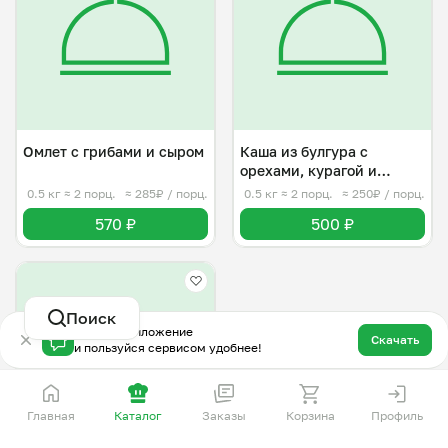
Омлет с грибами и сыром
Каша из булгура с
орехами, курагой и
медом
0.5 кг
≈ 2 порц.
≈ 285₽ / порц.
0.5 кг
≈ 2 порц.
≈ 250₽ / порц.
570 ₽
500 ₽
Поиск
Скачай приложение
Скачать
и пользуйся сервисом удобнее!
Главная
Каталог
Заказы
Корзина
Профиль