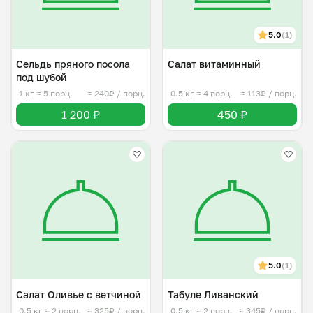
5.0
(1)
Сельдь пряного посола
Салат витаминный
под шубой
1 кг
≈ 5 порц.
≈ 240₽ / порц.
0.5 кг
≈ 4 порц.
≈ 113₽ / порц.
1 200 ₽
450 ₽
5.0
(1)
Салат Оливье с ветчиной
Табуле Ливанский
0.5 кг
≈ 2 порц.
≈ 325₽ / порц.
0.5 кг
≈ 2 порц.
≈ 345₽ / порц.