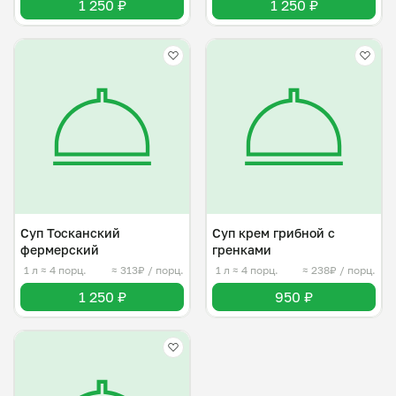
1 250 ₽
1 250 ₽
Суп Тосканский
Суп крем грибной с
фермерский
гренками
1 л
≈ 4 порц.
≈ 313₽ / порц.
1 л
≈ 4 порц.
≈ 238₽ / порц.
1 250 ₽
950 ₽