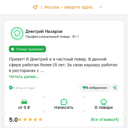
г. Москва —
введите адрес
Дмитрий Назаров
Профессиональный повар
·
₽
₽
₽
Повар проверен
Привет! Я Дмитрий и я частный повар. В данной 
сфере работаю более 15 лет. За свою карьеру работал 
в ресторанах с 
Немецкой,Скандинавской,Французской,Паназиатской 
Читать далее...
и Русской кухнями.

Здесь хочу предложить вам классические домашние 
В избранное
0.0 км от вас
блюда с небольшими авторскими нотками. Работаю и 
выполняю заказы у себя дома на кухне.Продукты для 
блюд покупаю и подбираю лично.
от 0 ₽
Написать
О поваре
5.0
Все отзывы(4)