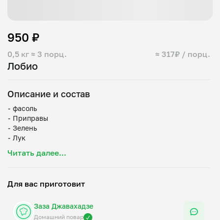
950 ₽
0,5 кг
≈ 3 порц.
≈ 317₽ / порц.
Лобио
Описание и состав
⁃ фасоль
⁃ Приправы
⁃ Зелень
⁃ Лук
Читать далее...
Для вас приготовит
Заза Джавахадзе
Домашний повар