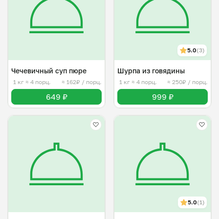
5.0
(3)
Чечевичный суп пюре
Шурпа из говядины
1 кг
≈ 4 порц.
≈ 162₽ / порц.
1 кг
≈ 4 порц.
≈ 250₽ / порц.
649 ₽
999 ₽
5.0
(1)