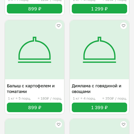
899 ₽
1 299 ₽
Балыш с картофелем и
Димлама с говядиной и
томатами
овощами
1 кг
≈ 5 порц.
≈ 180₽ / порц.
1 кг
≈ 4 порц.
≈ 350₽ / порц.
899 ₽
1 399 ₽