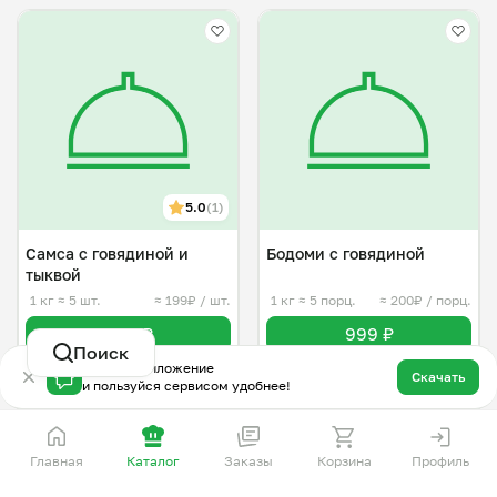
5.0
(1)
Самса с говядиной и
Бодоми с говядиной
тыквой
1 кг
≈ 5 шт.
≈ 199₽ / шт.
1 кг
≈ 5 порц.
≈ 200₽ / порц.
999 ₽
999 ₽
Поиск
Скачай приложение
Скачать
и пользуйся сервисом удобнее!
Главная
Каталог
Заказы
Корзина
Профиль