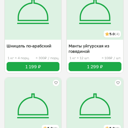
5.0
(4)
Шницель по-арабский
Манты уйгурская из
говядиной
1 кг
≈ 4 порц.
≈ 300₽ / порц.
1 кг
≈ 12 шт.
≈ 108₽ / шт.
1 199 ₽
1 299 ₽