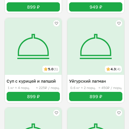
899 ₽
949 ₽
5.0
(1)
4.3
(4)
Суп с курицей и лапшой
Уйгурский лагман
1 кг
≈ 4 порц.
≈ 225₽ / порц.
0.6 кг
≈ 2 порц.
≈ 450₽ / порц.
899 ₽
899 ₽