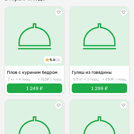
5.0
(2)
Плов с куриним бедром
Гуляш из говядины
1 кг
≈ 4 порц.
≈ 312₽ / порц.
0.5 кг
≈ 2 порц.
≈ 650₽ / порц.
1 249 ₽
1 299 ₽