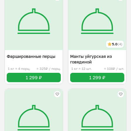
5.0
(4)
Фаршированные перцы
Манты уйгурская из
говядиной
1 кг
≈ 4 порц.
≈ 325₽ / порц.
1 кг
≈ 12 шт.
≈ 108₽ / шт.
1 299 ₽
1 299 ₽