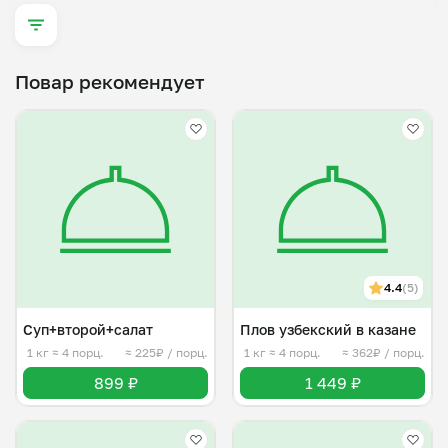
Повар рекомендует
4.4
(5)
Суп+второй+салат
Плов узбекский в казане
1 кг
≈ 4 порц.
≈ 225₽ / порц.
1 кг
≈ 4 порц.
≈ 362₽ / порц.
899 ₽
1 449 ₽