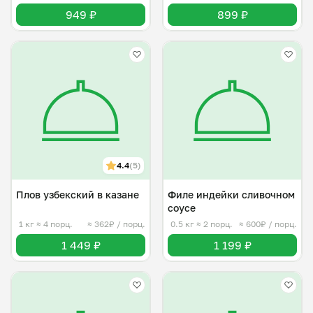
949 ₽
899 ₽
4.4
(5)
Плов узбекский в казане
Филе индейки сливочном
соусе
1 кг
≈ 4 порц.
≈ 362₽ / порц.
0.5 кг
≈ 2 порц.
≈ 600₽ / порц.
1 449 ₽
1 199 ₽