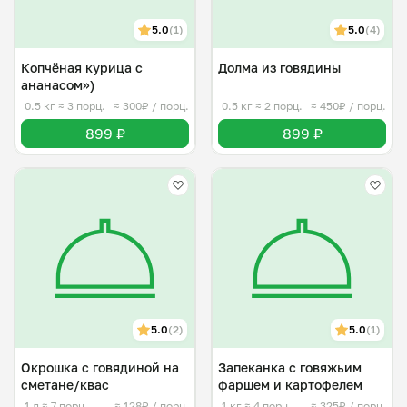
5.0
(1)
5.0
(4)
Копчёная курица с
Долма из говядины
ананасом»)
0.5 кг
≈ 3 порц.
≈ 300₽ / порц.
0.5 кг
≈ 2 порц.
≈ 450₽ / порц.
899 ₽
899 ₽
5.0
(2)
5.0
(1)
Окрошка с говядиной на
Запеканка с говяжьим
сметане/квас
фаршем и картофелем
1 л
≈ 7 порц.
≈ 128₽ / порц.
1 кг
≈ 4 порц.
≈ 325₽ / порц.