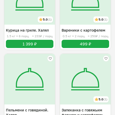
5.0
(1)
5.0
(1)
Курица на гриле. Халял
Вареники с картофелем
1.5 кг
≈ 6 порц.
≈ 233₽ / порц.
0.5 кг
≈ 2 порц.
≈ 250₽ / порц.
1 399 ₽
499 ₽
5.0
(1)
Пельмени с говядиной.
Запеканка с говяжьим
Халял
фаршем и картофелем