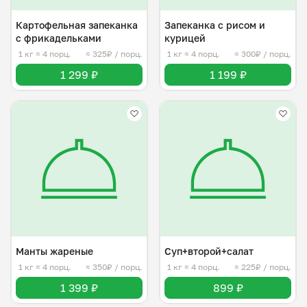
Картофельная запеканка
Запеканка с рисом и
с фрикадельками
курицей
1 кг
≈ 4 порц.
≈ 325₽ / порц.
1 кг
≈ 4 порц.
≈ 300₽ / порц.
1 299 ₽
1 199 ₽
Манты жареные
Суп+второй+салат
1 кг
≈ 4 порц.
≈ 350₽ / порц.
1 кг
≈ 4 порц.
≈ 225₽ / порц.
1 399 ₽
899 ₽