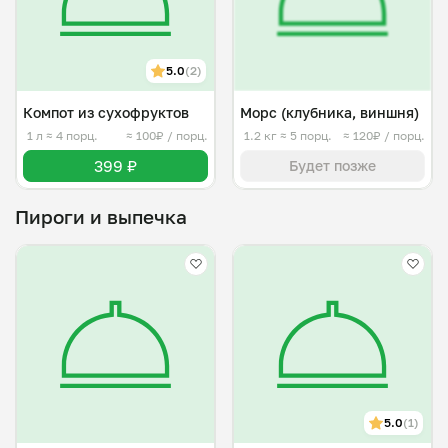
5.0
(2)
Компот из сухофруктов
Морс (клубника, виншня)
1 л
≈ 4 порц.
≈ 100₽ / порц.
1.2 кг
≈ 5 порц.
≈ 120₽ / порц.
399 ₽
Будет позже
Пироги и выпечка
5.0
(1)