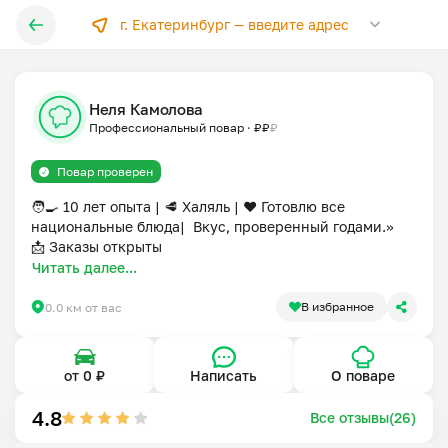
г. Екатеринбург —
введите адрес
Неля Камолова
Профессиональный повар
·
₽
₽
₽
Повар проверен
🧑‍🍳 10 лет опыта | 🥩 Халяль | ❤️ Готовлю все 
национальные блюда|  Вкус, проверенный годами.»

📩 Заказы открыты
Читать далее...
В избранное
0.0 км от вас
от 0 ₽
Написать
О поваре
4.8
Все отзывы(26)