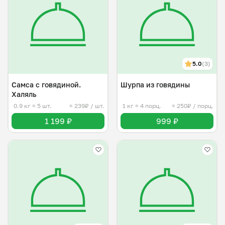
5.0
(3)
Самса c говядиной.
Шурпа из говядины
Халяль
0.9 кг
≈ 5 шт.
≈ 239₽ / шт.
1 кг
≈ 4 порц.
≈ 250₽ / порц.
1 199 ₽
999 ₽