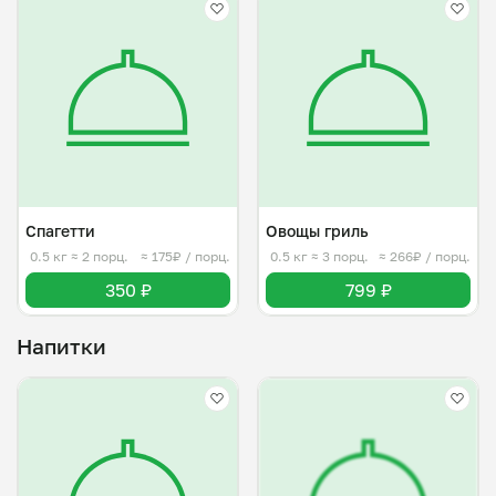
Спагетти
Овощы гриль
0.5 кг
≈ 2 порц.
≈ 175₽ / порц.
0.5 кг
≈ 3 порц.
≈ 266₽ / порц.
350 ₽
799 ₽
Напитки