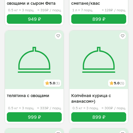
овощами и сыром Фета
сметане/квас
0.5 кг
≈ 3 порц.
≈ 316₽ / порц.
1 л
≈ 7 порц.
≈ 128₽ / порц.
949 ₽
899 ₽
5.0
(1)
5.0
(1)
телятина с овощами
Копчёная курица с
ананасом»)
0.5 кг
≈ 3 порц.
≈ 333₽ / порц.
0.5 кг
≈ 3 порц.
≈ 300₽ / порц.
999 ₽
899 ₽