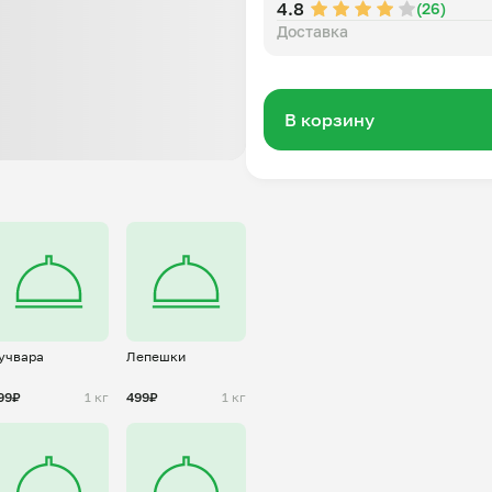
4.8
(26)
Доставка
В корзину
учвара
Лепешки
99₽
1 кг
499₽
1 кг