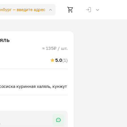
инбург —
введите адрес
ляль
≈ 135₽ / шт.
5.0
(1)
р