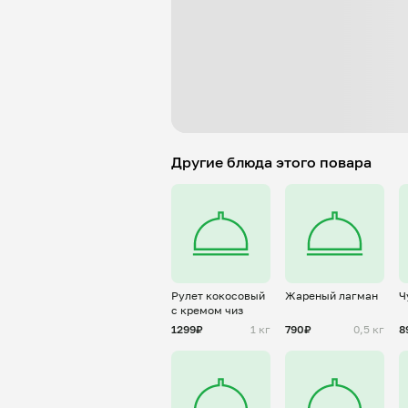
Другие блюда этого повара
Рулет кокосовый
Жареный лагман
Ч
с кремом чиз
1299₽
1 кг
790₽
0,5 кг
8