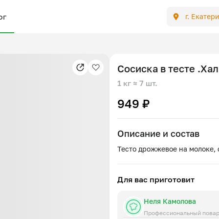
ог
г. Екатер
Сосиска в тесте .Ха
1 кг
≈ 7 шт.
949 ₽
Описание и состав
Для вас приготовит
Неля Камолова
Профессиональный пова