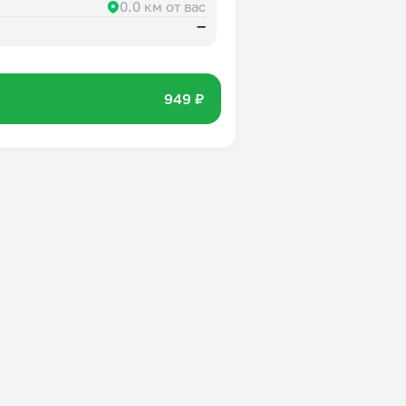
0.0 км от вас
—
949 ₽