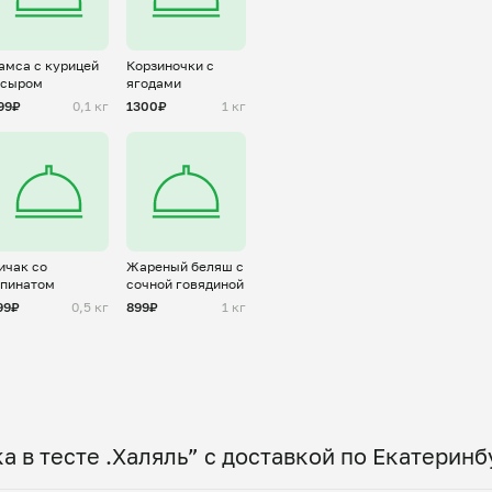
амса с курицей
Корзиночки с
 сыром
ягодами
99₽
0,1 кг
1300₽
1 кг
ичак со
Жареный беляш с
пинатом
сочной говядиной
99₽
0,5 кг
899₽
1 кг
а в тесте .Халяль” с доставкой по Екатеринб