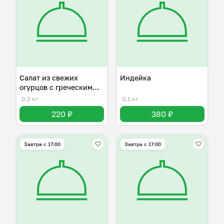
Салат из свежих
Индейка
огурцов с греческим
йогуртом
0,2 кг
0,1 кг
220 ₽
380 ₽
Завтра c 17:00
Завтра c 17:00