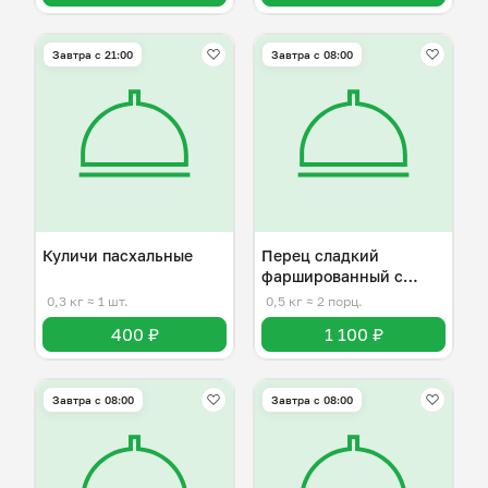
Завтра c 21:00
Завтра c 08:00
Куличи пасхальные
Перец сладкий
фаршированный с
сыром
0,3 кг
≈ 1 шт.
0,5 кг
≈ 2 порц.
400 ₽
1 100 ₽
Завтра c 08:00
Завтра c 08:00