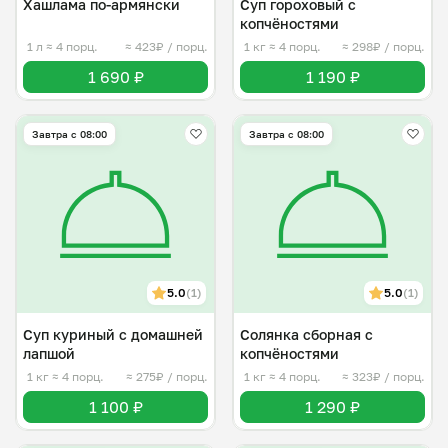
Хашлама по-армянски
Суп гороховый с
копчёностями
1 л
≈ 4 порц.
≈ 423₽ / порц.
1 кг
≈ 4 порц.
≈ 298₽ / порц.
1 690 ₽
1 190 ₽
Завтра c 08:00
Завтра c 08:00
5.0
(1)
5.0
(1)
Суп куриный с домашней
Солянка сборная с
лапшой
копчёностями
1 кг
≈ 4 порц.
≈ 275₽ / порц.
1 кг
≈ 4 порц.
≈ 323₽ / порц.
1 100 ₽
1 290 ₽