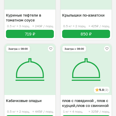
Куриные тефтели в
Крылышки по-азиатски
томатном соусе
0.5 кг
≈ 3 порц.
≈ 240₽ / порц.
0.5 кг
≈ 2 порц.
≈ 425₽ / порц.
719 ₽
850 ₽
Завтра c 08:00
Завтра c 08:00
5.0
(2)
Кабачковые оладьи
плов с говядиной , плов с
курцей,плов со свининой
0.5 кг
≈ 2 порц.
≈ 445₽ / порц.
1 кг
≈ 4 порц.
≈ 325₽ / порц.