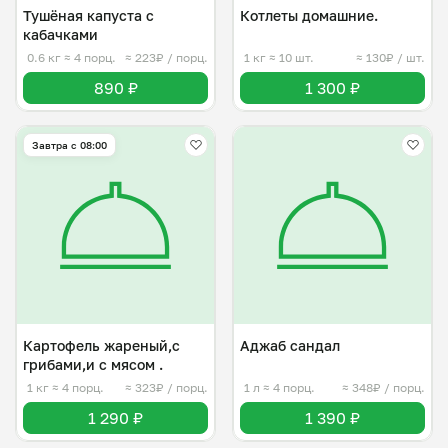
Тушёная капуста с
Котлеты домашние.
кабачками
0.6 кг
≈ 4 порц.
≈ 223₽ / порц.
1 кг
≈ 10 шт.
≈ 130₽ / шт.
890 ₽
1 300 ₽
Завтра c 08:00
Картофель жареный,с
Аджаб сандал
грибами,и с мясом .
1 кг
≈ 4 порц.
≈ 323₽ / порц.
1 л
≈ 4 порц.
≈ 348₽ / порц.
1 290 ₽
1 390 ₽