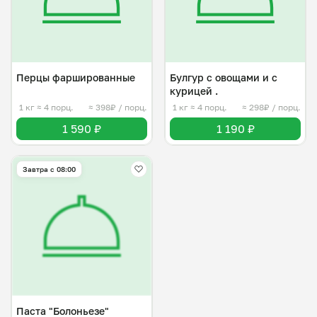
Перцы фаршированные
Булгур с овощами и с
курицей .
1 кг
≈ 4 порц.
≈ 398₽ / порц.
1 кг
≈ 4 порц.
≈ 298₽ / порц.
1 590 ₽
1 190 ₽
Завтра c 08:00
Паста "Болоньезе"