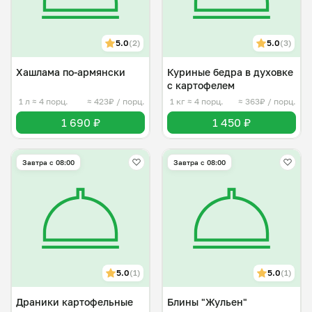
5.0
(2)
5.0
(3)
Хашлама по-армянски
Куриные бедра в духовке
с картофелем
1 л
≈ 4 порц.
≈ 423₽ / порц.
1 кг
≈ 4 порц.
≈ 363₽ / порц.
1 690 ₽
1 450 ₽
Завтра c 08:00
Завтра c 08:00
5.0
(1)
5.0
(1)
Драники картофельные
Блины "Жульен"