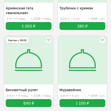
Армянская гата
Трубочки с кремом
«ванильная»
1 кг
≈ 6 порц.
≈ 200₽ / порц.
0.12 кг
≈ 1 шт.
≈ 180₽ / шт.
1 200 ₽
180 ₽
Завтра c 08:00
Бисквитный рулет
Муравейник
0.6 кг
≈ 4 порц.
≈ 223₽ / порц.
0.6 кг
≈ 6 шт.
≈ 183₽ / шт.
890 ₽
1 100 ₽