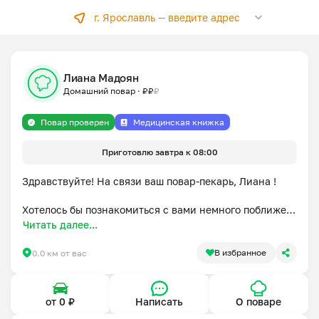
г. Ярославль —
введите адрес
Лиана Мадоян
Домашний повар
·
₽
₽
₽
Повар проверен
Медицинская книжка
Приготовлю завтра к 08:00
Здравствуйте! На связи ваш повар-пекарь, Лиана !

Хотелось бы познакомиться с вами немного поближе и 
рассказать немножко о себе)

Читать далее...
Готовить я люблю с самого детства.

За свою жизнь попробовала много разных профессий, 
В избранное
0.0 км от вас
но моя стихия — это кухня!)

Это то место, где я чувствую себя комфортнее всего.

Последние несколько лет работала пекарем, затем 

от 0 ₽
Написать
О поваре
поваром на кухне Вкусвилл.Хотела бы радовать не 