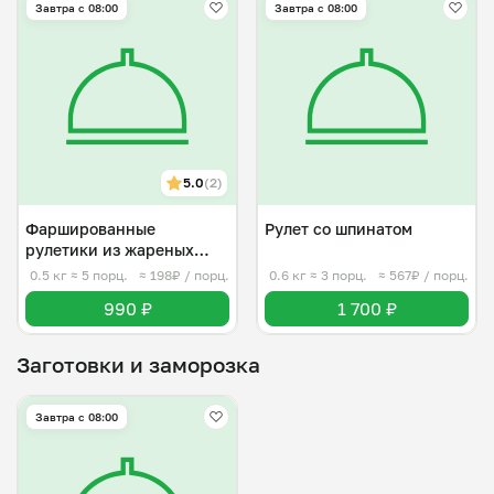
Завтра c 08:00
Завтра c 08:00
5.0
(2)
Фаршированные
Рулет со шпинатом
рулетики из жареных
баклажанов
0.5 кг
≈ 5 порц.
≈ 198₽ / порц.
0.6 кг
≈ 3 порц.
≈ 567₽ / порц.
990 ₽
1 700 ₽
Заготовки и заморозка
Завтра c 08:00