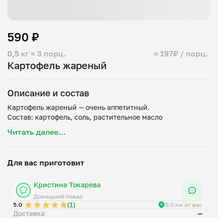
590 ₽
0,5 кг
≈ 3 порц.
≈ 197₽ / порц.
Картофель жареный
Описание и состав
Картофель жареный — очень аппетитный.
Читать далее...
Для вас приготовит
Кристина Токарева
Домашний повар
(1)
5.0
0.0 км от вас
Доставка
—