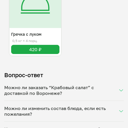
Гречка с луком
0,5 кг
≈ 4 порц.
420 ₽
Вопрос-ответ
Можно ли заказать “Крабовый салат” с
доставкой по Воронеже?
Да, доставка на дом работает по всему городу!
Можно ли изменить состав блюда, если есть
Укажите удобное время — и получите свежее
пожелания?
домашнее блюдо в большой порции прямо с плиты.
Герметичная упаковка сохраняет тепло до 90
Конечно! Кристина Токарева адаптирует блюдо под
минут. Статус заказа отслеживайте в личном