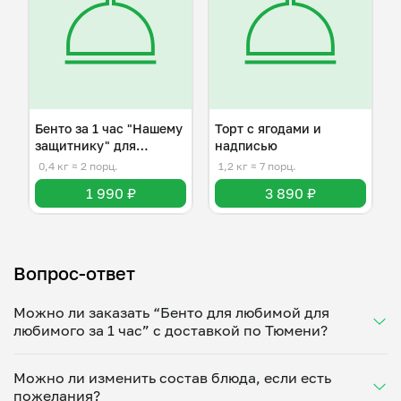
Бенто за 1 час "Нашему
Торт с ягодами и
защитнику" для
надписью
мужчины
0,4 кг
≈ 2 порц.
1,2 кг
≈ 7 порц.
1 990 ₽
3 890 ₽
Вопрос-ответ
Можно ли заказать “Бенто для любимой для
любимого за 1 час” с доставкой по Тюмени?
Да, доставка на дом работает по всему городу!
Можно ли изменить состав блюда, если есть
Укажите удобное время — и получите свежее
пожелания?
домашнее блюдо в большой порции прямо с плиты.