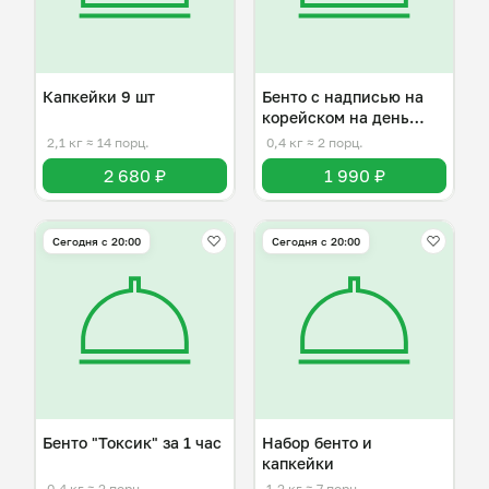
Капкейки 9 шт
Бенто с надписью на
корейском на день
рождения
2,1 кг
≈ 14 порц.
0,4 кг
≈ 2 порц.
2 680 ₽
1 990 ₽
Сегодня с 20:00
Сегодня с 20:00
Бенто "Токсик" за 1 час
Набор бенто и
капкейки
0,4 кг
≈ 2 порц.
1,2 кг
≈ 7 порц.