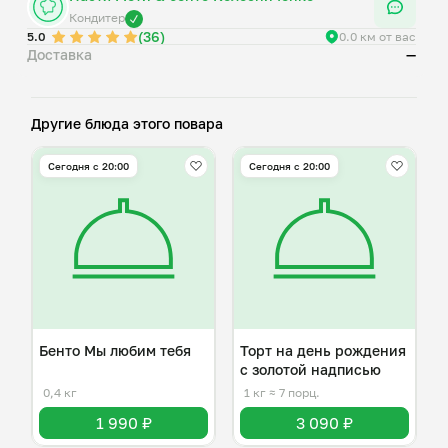
молоко, сода, растительное масло, разрыхлитель, мед,
Кондитер
(36)
белый шоколад, сливочное масло, творожный сыр,
5.0
0.0 км от вас
Доставка
—
краситель.
3. Морковный: мука, сахар, растительное масло, яйца,
морковь, сода, соль, мускатный орех, корица, имбирь,
цедра апельсина, сок апельсина, грецкий орех,
Другие блюда этого повара
Сегодня с 20:00
Сегодня с 20:00
Бенто Мы любим тебя
Торт на день рождения
с золотой надписью
0,4 кг
1 кг
≈ 7 порц.
1 990 ₽
3 090 ₽