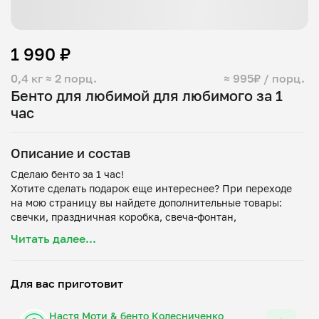
1 990 ₽
0,4 кг
≈ 2 порц.
≈ 995₽ / порц.
Бенто для любимой для любимого за 1
час
Описание и состав
Сделаю бенто за 1 час!
Хотите сделать подарок еще интереснее? При переходе
на мою страницу вы найдете дополнительные товары:
свечки, праздничная коробка, свеча-фонтан,
дополнительная вилка, спички. Вы можете сами улучшать
Читать далее...
свой бенто-набор!
Вкусы: клубника-ваниль, молочный ломтик, морковный
1. Клубника-ваниль: яйца, сахар, мука, молоко,
Для вас приготовит
растительное масло, ванильная паста, клубника, крахмал,
творожный сыр, сливочное масло, краситель.
Настя Моти & бенто Колесниченко
2. Молочный ломтик: какао-порошок, мука, сахар, яйца,