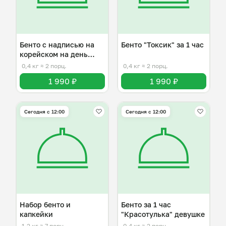
Бенто с надписью на
Бенто "Токсик" за 1 час
корейском на день
рождения
0,4 кг
≈ 2 порц.
0,4 кг
≈ 2 порц.
1 990 ₽
1 990 ₽
Сегодня с 12:00
Сегодня с 12:00
Набор бенто и
Бенто за 1 час
капкейки
"Красотулька" девушке
1,2 кг
≈ 7 порц.
0,4 кг
≈ 2 порц.