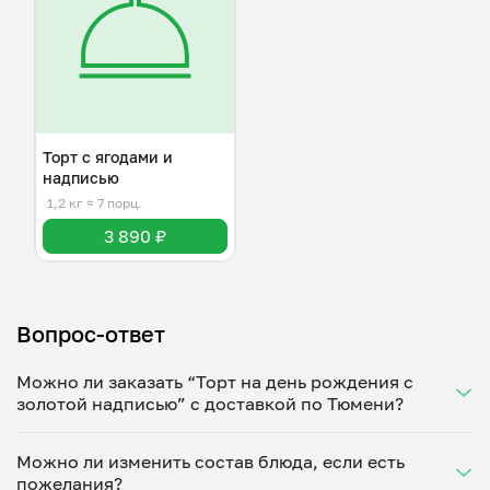
Торт с ягодами и
надписью
1,2 кг
≈ 7 порц.
3 890 ₽
Вопрос-ответ
Можно ли заказать “Торт на день рождения с
золотой надписью” с доставкой по Тюмени?
Да, доставка на дом работает по всему городу!
Можно ли изменить состав блюда, если есть
Укажите удобное время — и получите свежее
пожелания?
домашнее блюдо в большой порции прямо с плиты.