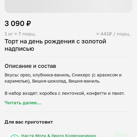
3 090 ₽
1 кг
≈ 7 порц.
≈ 441₽ / порц.
Торт на день рождения с золотой
надписью
Описание и состав
Вкусы: орео, клубника-ваниль, Сникерс (с арахисом и
карамелью), Вишня-шоколад, Вишня-ваниль.
В набор входят: коробка с ленточкой, конфетти и пакет.
Хотите сделать подарок еще интереснее? При переходе в
Читать далее...
корзину будут доступны дополнительные товары: свечки,
вилки, свеча-фонтан, спички, моти. Вы можете сами
улучшать свой подарочный набор!
Для вас приготовит
Настя Моти & бенто Колесниченко