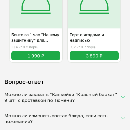
Бенто за 1 час "Нашему
Торт с ягодами и
защитнику" для
надписью
мужчины
0,4 кг
≈ 2 порц.
1,2 кг
≈ 7 порц.
1 990 ₽
3 890 ₽
Вопрос-ответ
Можно ли заказать “Капкейки "Красный бархат"
9 шт” с доставкой по Тюмени?
Да, доставка на дом работает по всему городу!
Можно ли изменить состав блюда, если есть
Укажите удобное время — и получите свежее
пожелания?
домашнее блюдо в большой порции прямо с плиты.
Герметичная упаковка сохраняет тепло до 90