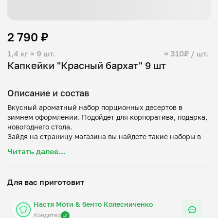
2 790 ₽
1,4 кг
≈ 9 шт.
≈ 310₽ / шт.
Капкейки "Красный бархат" 9 шт
Описание и состав
Вкусный ароматный набор порционных десертов в
зимнем оформлении. Подойдет для корпоратива, подарка,
новогоднего стола.
Зайдя на страницу магазина вы найдете такие наборы в
коробках на 12, 6 и 4 штуки.
Читать далее...
Мука, растительное масло, сливочное масло, сахар, яйца,
крахмал, какао, сода, разрыхлитель, соль, кефир, уксус,
краситель, сливки, творожный сыр, вишня.
Для вас приготовит
В декоре использован свежий розмарин, голубика и
Настя Моти & бенто Колесниченко
Кондитер