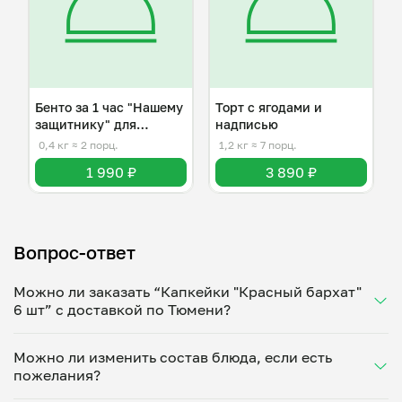
Бенто за 1 час "Нашему
Торт с ягодами и
защитнику" для
надписью
мужчины
0,4 кг
≈ 2 порц.
1,2 кг
≈ 7 порц.
1 990 ₽
3 890 ₽
Вопрос-ответ
Можно ли заказать “Капкейки "Красный бархат"
6 шт” с доставкой по Тюмени?
Да, доставка на дом работает по всему городу!
Можно ли изменить состав блюда, если есть
Укажите удобное время — и получите свежее
пожелания?
домашнее блюдо в большой порции прямо с плиты.
Герметичная упаковка сохраняет тепло до 90