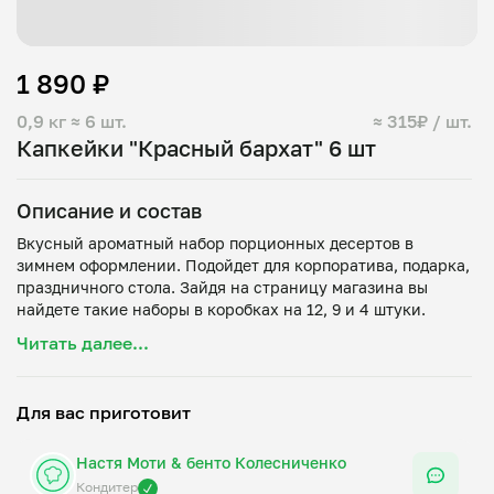
1 890 ₽
0,9 кг
≈ 6 шт.
≈ 315₽ / шт.
Капкейки "Красный бархат" 6 шт
Описание и состав
Вкусный ароматный набор порционных десертов в
зимнем оформлении. Подойдет для корпоратива, подарка,
праздничного стола. Зайдя на страницу магазина вы
найдете такие наборы в коробках на 12, 9 и 4 штуки.
Мука, растительное масло, сливочное масло, сахар, яйца,
Читать далее...
крахмал, какао, сода, разрыхлитель, соль, кефир, уксус,
краситель, сливки, творожный сыр, вишня.
В декоре использован свежий розмарин, голубика и
Для вас приготовит
Настя Моти & бенто Колесниченко
Кондитер