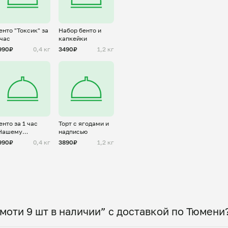
енто "Токсик" за
Набор бенто и
 час
капкейки
990₽
0,4 кг
3490₽
1,2 кг
енто за 1 час
Торт с ягодами и
Нашему
надписью
ащитнику" для
990₽
0,4 кг
3890₽
1,2 кг
ужчины
моти 9 шт в наличии” с доставкой по Тюмени