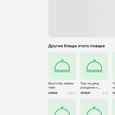
Другие блюда этого повара
Бенто Мы любим
Торт на день
Т
тебя
рождения с
ч
золотой надписью
о
1990₽
0,4 кг
3090₽
1 кг
3