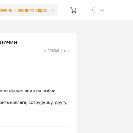
Тюмень —
введите адрес
аличии
≈ 198₽ / шт.
чном оформлении на любой
ить коллеге, сотруднику, другу,
 вы найдете похожий набор из
орео, бабл-гам, пряная карамель,