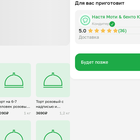
Для вас приготовит
Настя Моти & бенто 
Кондитер
5.0
(36)
Доставка
Будет позже
орт на 6-7
Торт розовый с
еловек розовый
надписью и
т Хагрида
бантиками на 6-7
090₽
1 кг
3690₽
1,2 кг
человек