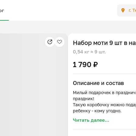
ог
г. 
Набор моти 9 шт в н
0,54 кг
≈ 9 шт.
1 790 ₽
Описание и состав
Милый подарочек в праздни
праздник!
Такую коробочку можно подар
ребенку - кому угодно.
Зайдя на страницу магазина
Читать далее...
6шт.
Вкусы: клубничный чизкейк, 