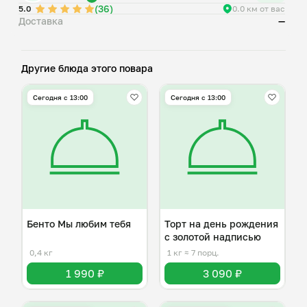
(36)
краситель.
5.0
0.0 км от вас
Доставка
—
3. Морковный: мука, сахар, растительное масло, яйца,
морковь, сода, соль, мускатный орех, корица, имбирь,
цедра апельсина, сок апельсина, грецкий орех,
Другие блюда этого повара
Сегодня с 13:00
Сегодня с 13:00
Бенто Мы любим тебя
Торт на день рождения
с золотой надписью
0,4 кг
1 кг
≈ 7 порц.
1 990 ₽
3 090 ₽