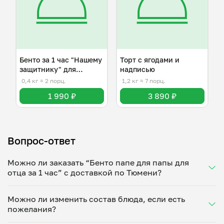
Бенто за 1 час "Нашему
Торт с ягодами и
защитнику" для
надписью
мужчины
0,4 кг
≈ 2 порц.
1,2 кг
≈ 7 порц.
1 990 ₽
3 890 ₽
Вопрос-ответ
Можно ли заказать “Бенто папе для папы для
отца за 1 час” с доставкой по Тюмени?
Да, доставка на дом работает по всему городу!
Можно ли изменить состав блюда, если есть
Укажите удобное время — и получите свежее
пожелания?
домашнее блюдо в большой порции прямо с плиты.
Герметичная упаковка сохраняет тепло до 90