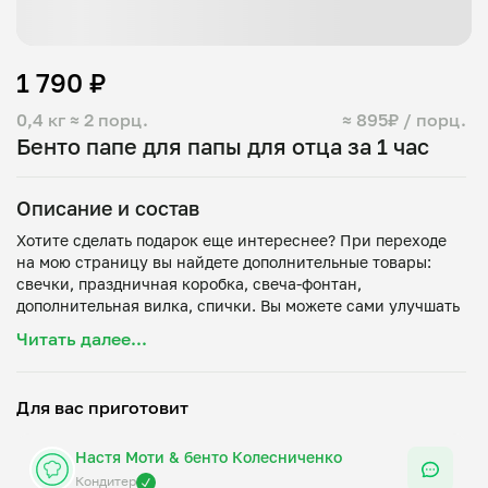
1 790 ₽
0,4 кг
≈ 2 порц.
≈ 895₽ / порц.
Бенто папе для папы для отца за 1 час
Описание и состав
Хотите сделать подарок еще интереснее? При переходе
на мою страницу вы найдете дополнительные товары:
свечки, праздничная коробка, свеча-фонтан,
дополнительная вилка, спички. Вы можете сами улучшать
свой бенто-набор!
Читать далее...
Вкусы: клубника-ваниль, молочный ломтик, морковный
1. Клубника-ваниль: яйца, сахар, мука, молоко,
растительное масло, ванильная паста, клубника, крахмал,
Для вас приготовит
творожный сыр, сливочное масло, краситель.
2. Молочный ломтик: какао-порошок, мука, сахар, яйца,
Настя Моти & бенто Колесниченко
молоко, сода, растительное масло, разрыхлитель, мед,
белый шоколад, сливочное масло, творожный сыр,
Кондитер