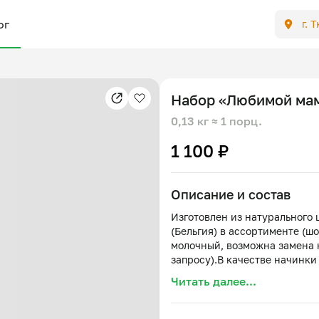
ог
г. 
Набор «Любимой мам
0,13 кг
≈ 1 порц.
1 100 ₽
Описание и состав
Изготовлен из натурального 
(Бельгия) в ассортименте (ш
молочный, возможна замена 
запросу).В качестве начинки
хрустящие шарики Mona Lisa 
Читать далее...
шоколадная глазурь Master Ma
коробка, лента, шильдик к лен
Цвет/форма коробки могут б