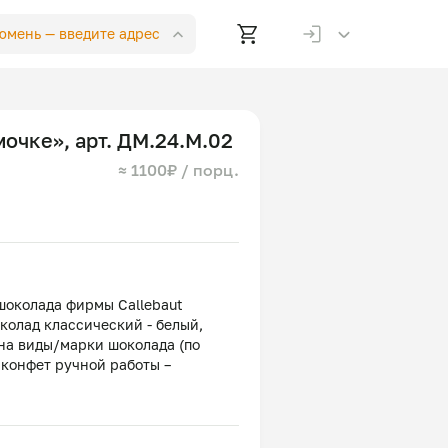
Тюмень —
введите адрес
очке», арт. ДМ.24.М.02
≈ 1100₽ / порц.
шоколада фирмы Callebaut
околад классический - белый,
на виды/марки шоколада (по
 конфет ручной работы –
(Бельгия).В декоре используются:
rtini (Италия).Упаковка –
те (на выбор) и пакет (крафт).
ыть изменены по наличию,