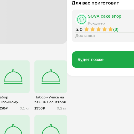
Для вас приготовит
SOVA cake shop
Кондитер
5.0
(3)
Доставка
Будет позже
абор
Набор «Учись на
Любимому
5+» на 1 сентября
чителю» на 1
250₽
0,1 кг
1350₽
0,2 кг
ентября