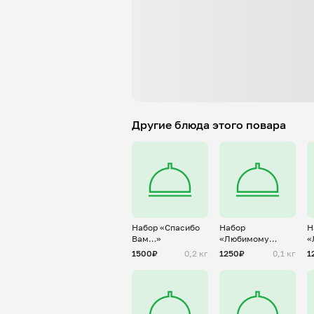
Другие блюда этого повара
Набор «Спасибо
Набор
Н
Вам…»
«Любимому
«
учителю» -
у
1500₽
0,2 кг
1250₽
0,1 кг
1
МУЖЧИНЕ
с