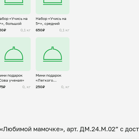
абор «Учись на
Набор «Учись на
+», большой
5+», средний
50₽
0,1 кг
650₽
0,1 кг
ини подарок
Мини подарок
Сова ученая»
«Легкого
учебного года»
75₽
0, кг
250₽
0, кг
«Любимой мамочке», арт. ДМ.24.М.02” с дос