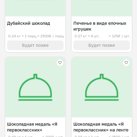
Дубайский шоколад
Печенье в виде елочных
игрушек
0.24 кг
≈ 1 порц.
≈ 2500₽ / порц.
0.27 кг
≈ 8 шт.
≈ 125₽ / шт.
Будет позже
Будет позже
Шоколадная медаль «Я
Шоколадная медаль «Я
первоклассник»
первоклассник» на ленте
0.03 кг
≈ 1 шт.
≈ 200₽ / шт.
0.03 кг
≈ 1 шт.
≈ 250₽ / шт.