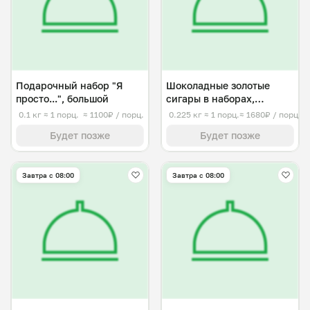
Подарочный набор "Я
Шоколадные золотые
просто...", большой
сигары в наборах,
средний
0.1 кг
≈ 1 порц.
≈ 1100₽ / порц.
0.225 кг
≈ 1 порц.
≈ 1680₽ / порц.
Будет позже
Будет позже
Завтра c 08:00
Завтра c 08:00