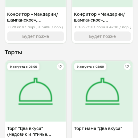
Конфитюр «Мандарин/
Конфитюр «Мандарин/
шампанское»,
шампанское»,
алкогольный средний
алкогольный малый
0.28 кг
≈ 1 порц.
≈ 540₽ / порц.
0.165 кг
≈ 1 порц.
≈ 420₽ / порц.
Будет позже
Будет позже
Торты
9 августа с 08:00
9 августа с 08:00
Торт "Два вкуса"
Торт маме "Два вкуса"
(медовик и птичье