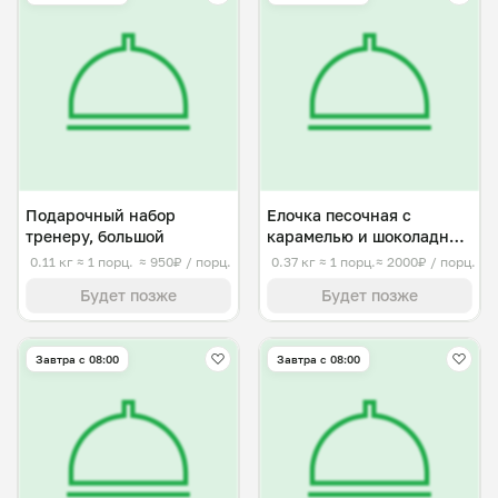
Подарочный набор
Елочка песочная с
тренеру, большой
карамелью и шоколадным
корпусом
0.11 кг
≈ 1 порц.
≈ 950₽ / порц.
0.37 кг
≈ 1 порц.
≈ 2000₽ / порц.
Будет позже
Будет позже
Завтра c 08:00
Завтра c 08:00