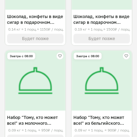
Шоколад, конфеты в виде
Шоколад, конфеты в виде
сигар в подарочном
сигар в подарочном
наборе, средний
наборе, большой
0.14 кг
≈ 1 порц.
≈ 1150₽ / порц.
0.19 кг
≈ 1 порц.
≈ 1500₽ / порц.
Будет позже
Будет позже
Завтра c 08:00
Завтра c 08:00
Набор "Тому, кто может
Набор "Тому, кто может
все!" из молочного
все!" из бельгийского
шоколада
шоколада
0.09 кг
≈ 1 порц.
≈ 950₽ / порц.
0.09 кг
≈ 1 порц.
≈ 900₽ / порц.