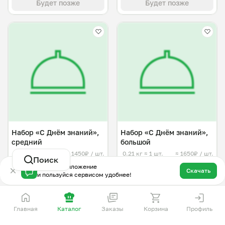
Будет позже
Будет позже
Набор «С Днём знаний»,
Набор «С Днём знаний»,
средний
большой
0.17 кг
≈ 1 шт.
≈ 1450₽ / шт.
0.21 кг
≈ 1 шт.
≈ 1650₽ / шт.
Поиск
Скачай приложение
Будет позже
Будет позже
Скачать
и пользуйся сервисом удобнее!
О нас
Главная
Каталог
Заказы
Корзина
Профиль
Мой Повар — это сервис заказа блюд от личных поваров.