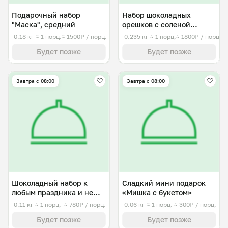
Подарочный набор
Набор шоколадных
"Маска", средний
орешков с соленой
карамелью
0.18 кг
≈ 1 порц.
≈ 1500₽ / порц.
0.235 кг
≈ 1 порц.
≈ 1800₽ / порц.
Будет позже
Будет позже
Завтра c 08:00
Завтра c 08:00
Шоколадный набор к
Сладкий мини подарок
любым праздника и не
«Мишка с букетом»
только
0.11 кг
≈ 1 порц.
≈ 780₽ / порц.
0.06 кг
≈ 1 порц.
≈ 300₽ / порц.
Будет позже
Будет позже