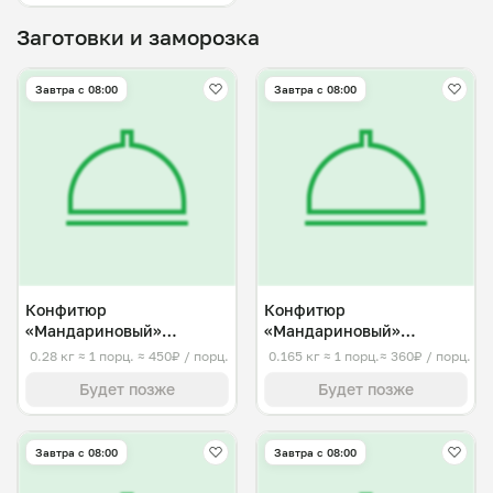
Заготовки и заморозка
Завтра c 08:00
Завтра c 08:00
Конфитюр
Конфитюр
«Мандариновый»
«Мандариновый»
классический средний
классический малый
0.28 кг
≈ 1 порц.
≈ 450₽ / порц.
0.165 кг
≈ 1 порц.
≈ 360₽ / порц.
Будет позже
Будет позже
Завтра c 08:00
Завтра c 08:00