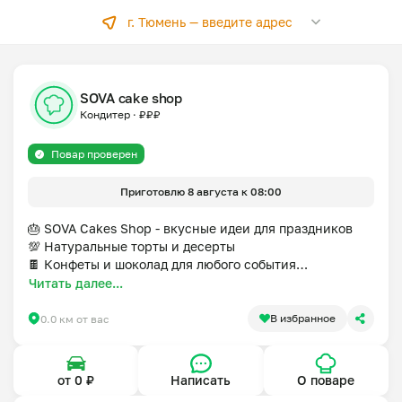
г. Тюмень —
введите адрес
SOVA cake shop
Кондитер
·
₽
₽
₽
Повар проверен
Приготовлю 8 августа к 08:00
🎂 SOVA Cakes Shop - вкусные идеи для праздников

💯 Натуральные торты и десерты

🍫 Конфеты и шоколад для любого события

🎁 Уникальный декор & подарки
Читать далее...
В избранное
0.0 км от вас
от 0 ₽
Написать
О поваре