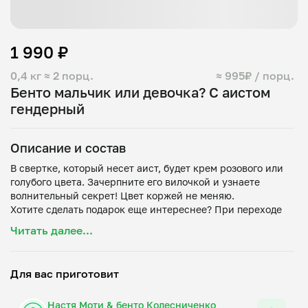
1 990 ₽
0,4 кг
≈ 2 порц.
≈ 995₽ / порц.
Бенто мальчик или девочка? С аистом
гендерный
Описание и состав
В свертке, который несет аист, будет крем розового или
голубого цвета. Зачерпните его вилочкой и узнаете
волнительный секрет! Цвет коржей не меняю.
Хотите сделать подарок еще интереснее? При переходе
на мою страницу вы найдете дополнительные товары:
Читать далее...
свечки, праздничная коробка, свеча-фонтан,
дополнительная вилка, спички. Вы можете сами улучшать
свой бенто-набор!
Для вас приготовит
Вкусы: клубника-ваниль, молочный ломтик, морковный
1. Клубника-ваниль: яйца, сахар, мука, молоко,
Настя Моти & бенто Колесниченко
растительное масло, ванильная паста, клубника, крахмал,