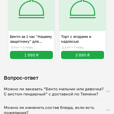
Бенто за 1 час "Нашему
Торт с ягодами и
защитнику" для
надписью
мужчины
0,4 кг
≈ 2 порц.
1,2 кг
≈ 7 порц.
1 990 ₽
3 890 ₽
Вопрос-ответ
Можно ли заказать “Бенто мальчик или девочка?
С аистом гендерный” с доставкой по Тюмени?
Да, доставка на дом работает по всему городу!
Можно ли изменить состав блюда, если есть
Укажите удобное время — и получите свежее
пожелания?
домашнее блюдо в большой порции прямо с плиты.