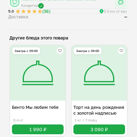
творожный сыр, сливочное масло, краситель.
Кондитер
(36)
2. Молочный ломтик: какао-порошок, мука, сахар, яйца,
5.0
0.0 км от вас
Доставка
—
молоко, сода, растительное масло, разрыхлитель, мед,
белый шоколад, сливочное масло, творожный сыр,
краситель.
3. Морковный: мука, сахар, растительное масло, яйца,
Другие блюда этого повара
морковь, сода, соль, мускатный орех, корица, имбирь,
цедра апельсина, сок апельсина, грецкий орех,
Завтра c 09:00
Завтра c 09:00
Бенто Мы любим тебя
Торт на день рождения
с золотой надписью
0,4 кг
1 кг
≈ 7 порц.
1 990 ₽
3 090 ₽