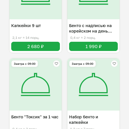
Капкейки 9 шт
Бенто с надписью на
корейском на день
рождения
2,1 кг
≈ 14 порц.
0,4 кг
≈ 2 порц.
2 680 ₽
1 990 ₽
Завтра c 09:00
Завтра c 09:00
Бенто "Токсик" за 1 час
Набор бенто и
капкейки
0,4 кг
≈ 2 порц.
1,2 кг
≈ 7 порц.