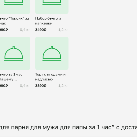
енто "Токсик" за
Набор бенто и
 час
капкейки
990₽
0,4 кг
3490₽
1,2 кг
енто за 1 час
Торт с ягодами и
Нашему
надписью
ащитнику" для
990₽
0,4 кг
3890₽
1,2 кг
ужчины
ля парня для мужа для папы за 1 час” с дос