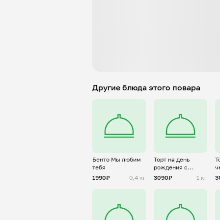
Другие блюда этого повара
Бенто Мы любим
Торт на день
Т
тебя
рождения с
ч
золотой надписью
о
1990₽
0,4 кг
3090₽
1 кг
3