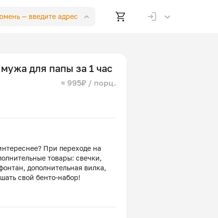
Тюмень —
введите адрес
 мужа для папы за 1 час
≈ 995₽ / порц.
интереснее? При переходе на
полнительные товары: свечки,
фонтан, дополнительная вилка,
шать свой бенто-набор!
лочный ломтик, морковный
хар, мука, молоко, растительное
бника, крахмал, творожный сыр,