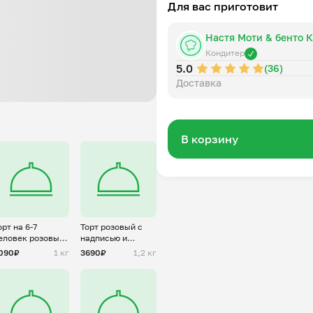
Для вас приготовит
2. Молочный ломтик: какао-по
молоко, сода, растительное 
Настя Моти & бенто 
шоколад, сливочное масло, т
3. Морковный: мука, сахар, р
Кондитер
5.0
морковь, сода, соль, мускатн
(36)
апельсина, сок апельсина, г
Доставка
В корзину
орт на 6-7
Торт розовый с
еловек розовый
надписью и
т Хагрида
бантиками на 6-7
090₽
1 кг
3690₽
1,2 кг
человек