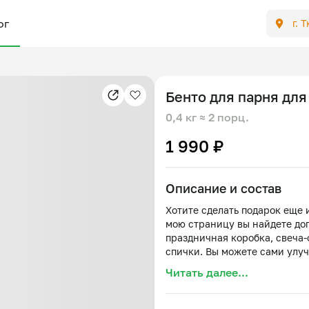
ог
г. 
Бенто для парня для
0,4 кг
≈ 2 порц.
1 990 ₽
Описание и состав
Хотите сделать подарок еще 
мою страницу вы найдете до
праздничная коробка, свеча-
спички. Вы можете сами улуч
Вкусы: клубника-ваниль, мо
Читать далее...
1. Клубника-ваниль: яйца, са
масло, ванильная паста, клу
сливочное масло, краситель.