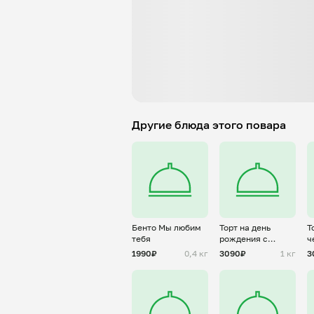
Другие блюда этого повара
Бенто Мы любим
Торт на день
Т
тебя
рождения с
ч
золотой надписью
о
1990₽
0,4 кг
3090₽
1 кг
3