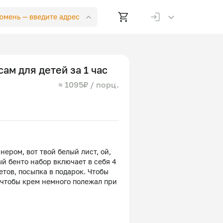
Тюмень —
введите адрес
ам для детей за 1 час
≈ 1095₽ / порц.
нером, вот твой белый лист, ой,
ый бенто набор включает в себя 4
тов, посыпка в подарок. Чтобы
 чтобы крем немного полежал при
 мешочек можно помять в руках.
ончики у мешков с кремом,
ожно творить. Чем меньше
Круто, когда можно съесть