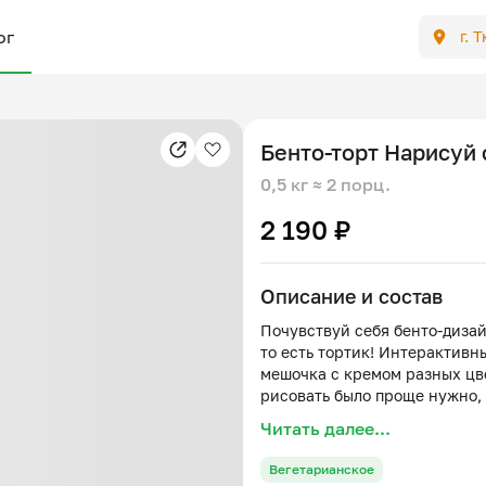
ог
г. 
Бенто-торт Нарисуй с
0,5 кг
≈ 2 порц.
2 190 ₽
Описание и состав
Почувствуй себя бенто-дизай
то есть тортик! Интерактивн
мешочка с кремом разных цве
рисовать было проще нужно,
комнатной температуре. Еще
Читать далее...
Затем отрежьте ножницами к
поймайте вдохновение и и м
Вегетарианское
дырочка, тем тоньше линия. 