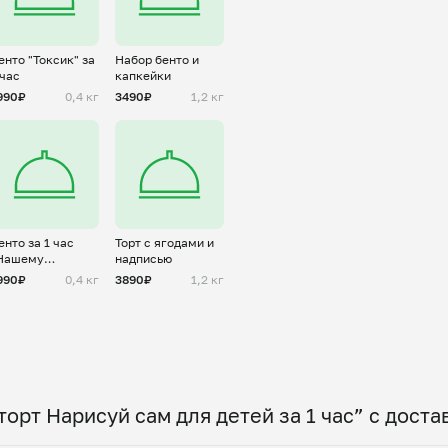
енто "Токсик" за
Набор бенто и
 час
капкейки
990₽
0,4 кг
3490₽
1,2 кг
енто за 1 час
Торт с ягодами и
Нашему
надписью
ащитнику" для
990₽
0,4 кг
3890₽
1,2 кг
ужчины
орт Нарисуй сам для детей за 1 час” с дост