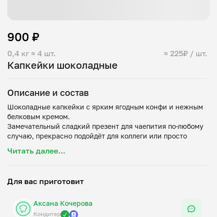
900 ₽
0,4 кг
≈ 4 шт.
≈ 225₽ / шт.
Капкейки шоколадные
Описание и состав
Шоколадные капкейки с ярким ягодным конфи и нежным
белковым кремом.
Замечательный сладкий презент для чаепития по-любому
случаю, прекрасно подойдёт для коллеги или просто
попить чай в кругу семьи.
Читать далее...
Начинка:
-ягодное конфи
-варёная сгущёнка
Для вас приготовит
-солёная карамель
Аксана Кочерова
Кондитер