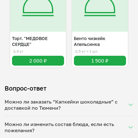
Торт. "МЕДОВОЕ
Бенто чизкейк
СЕРДЦЕ"
Апельсинка
0,9 кг
0,5 кг
≈ 1 шт.
2 000 ₽
1 500 ₽
Вопрос-ответ
Можно ли заказать “Капкейки шоколадные” с
доставкой по Тюмени?
Да, доставка на дом работает по всему городу!
Можно ли изменить состав блюда, если есть
Укажите удобное время — и получите свежее
пожелания?
домашнее блюдо в большой порции прямо с плиты.
Герметичная упаковка сохраняет тепло до 90