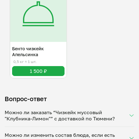
Бенто чизкейк
Апельсинка
0,5 кг
≈ 1 шт.
1 500 ₽
Вопрос-ответ
Можно ли заказать “Чизкейк муссовый
"Клубника-Лимон"” с доставкой по Тюмени?
Да, доставка на дом работает по всему городу!
Можно ли изменить состав блюда, если есть
Укажите удобное время — и получите свежее