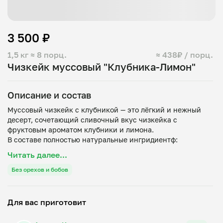
3 500 ₽
1,5 кг
≈ 8 порц.
≈ 438₽ / порц.
Чизкейк муссовый "Клубника-Лимон"
Описание и состав
Муссовый чизкейк с клубникой — это лёгкий и нежный
десерт, сочетающий сливочный вкус чизкейка с
фруктовым ароматом клубники и лимона.
В составе полностью натуральные ингридиентф:
творожный сыр. сливки 33%, желатин, сахарная пудра,
Читать далее...
ягоды клубники, цедра и сок лимона.
Без орехов и бобов
Для вас приготовит