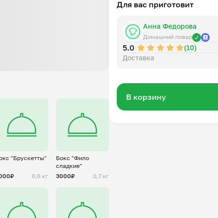
Для вас приготовит
Анна Федорова
Домашний повар
5.0
(10)
Доставка
В корзину
окс "Брускетты"
Бокс "Фило
сладкие"
000₽
0,6 кг
3000₽
0,7 кг