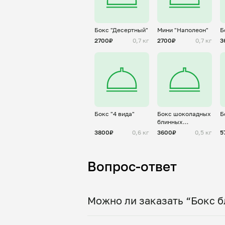
Бокс "Десертный"
Мини "Наполеон"
Б
2700₽
0,7 кг
2700₽
0,7 кг
3
Бокс "4 вида"
Бокс шоколадных
Б
блинных
рулетиков
3800₽
0,6 кг
3600₽
0,5 кг
5
Вопрос-ответ
Можно ли заказать “Бокс б
Да, доставка на дом работает