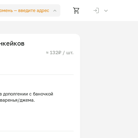
Тюмень —
введите адрес
анкейков
≈ 132₽ / шт.
в дополгении с баночкой
 варенья/джема.