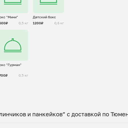
окс "Мини"
Детский бокс
600₽
0,5 кг
1200₽
0,6 кг
окс "Гурман"
700₽
0,5 кг
линчиков и панкейков” с доставкой по Тюме
 по всему городу! Укажите удобное время — и по