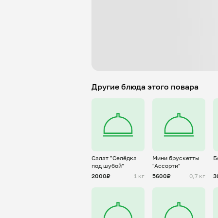
Другие блюда этого повара
Салат "Селёдка
Мини брускетты
Б
под шубой"
"Ассорти"
2000₽
1 кг
5600₽
0,7 кг
3