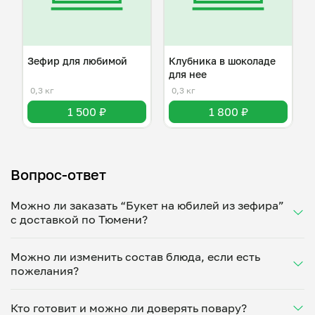
Зефир для любимой
Клубника в шоколаде
для нее
0,3 кг
0,3 кг
1 500 ₽
1 800 ₽
Вопрос-ответ
Можно ли заказать “Букет на юбилей из зефира”
с доставкой по Тюмени?
Да, доставка на дом работает по всему городу!
Можно ли изменить состав блюда, если есть
Укажите удобное время — и получите свежее
пожелания?
домашнее блюдо в большой порции прямо с плиты.
Герметичная упаковка сохраняет тепло до 90
Конечно! Валерия Болтунова адаптирует блюдо
минут. Статус заказа отслеживайте в личном
Кто готовит и можно ли доверять повару?
под ваши предпочтения: уберет специи, снизит