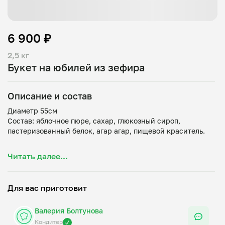
6 900 ₽
2,5 кг
Букет на юбилей из зефира
Описание и состав
Диаметр 55см
Состав: яблочное пюре, сахар, глюкозный сироп,
пастеризованный белок, агар агар, пищевой краситель.
Срок годности и условия хранения: при комнатной
Читать далее...
температуре — 18 ± 3 °C и относительной влажности
воздуха не более 75%. Срок годности с даты изготовления
Для вас приготовит
Валерия Болтунова
Кондитер