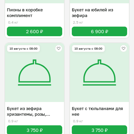
Пионы в коробке
Букет на юбилей из
комплимент
зефира
0.4 кг
2.5 кг
2 600 ₽
6 900 ₽
10 августа с 08:00
10 августа с 08:00
Букет из зефира
Букет с тюльпанами для
хризантемы, розы,
нее
гортензия
0.9 кг
0.9 кг
3 750 ₽
3 750 ₽