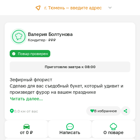
г. Тюмень —
введите адрес
Валерия Болтунова
Кондитер
·
₽
₽
₽
Повар проверен
Приготовлю завтра к 08:00
Зефирный флорист

Сделаю для вас съедобный букет, который удивит и 
произведет фурор на вашем празднике
Читать далее...
В избранное
0.0 км от вас
от 0 ₽
Написать
О поваре