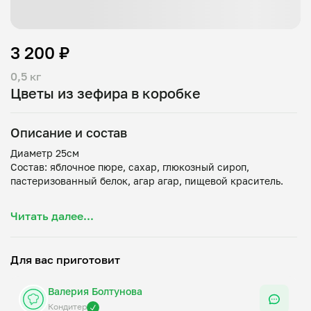
3 200 ₽
0,5 кг
Цветы из зефира в коробке
Описание и состав
Диаметр 25см
Состав: яблочное пюре, сахар, глюкозный сироп,
пастеризованный белок, агар агар, пищевой краситель.
Срок годности и условия хранения: при комнатной
Читать далее...
температуре — 18 ± 3 °C и относительной влажности
воздуха не более 75%. Срок годности с даты изготовления
Для вас приготовит
Валерия Болтунова
Кондитер