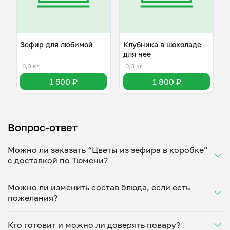
Зефир для любимой
Клубника в шоколаде
для нее
0,3 кг
0,3 кг
1 500 ₽
1 800 ₽
Вопрос-ответ
Можно ли заказать “Цветы из зефира в коробке”
с доставкой по Тюмени?
Да, доставка на дом работает по всему городу!
Можно ли изменить состав блюда, если есть
Укажите удобное время — и получите свежее
пожелания?
домашнее блюдо в большой порции прямо с плиты.
Герметичная упаковка сохраняет тепло до 90
Конечно! Валерия Болтунова адаптирует блюдо
минут. Статус заказа отслеживайте в личном
Кто готовит и можно ли доверять повару?
под ваши предпочтения: уберет специи, снизит