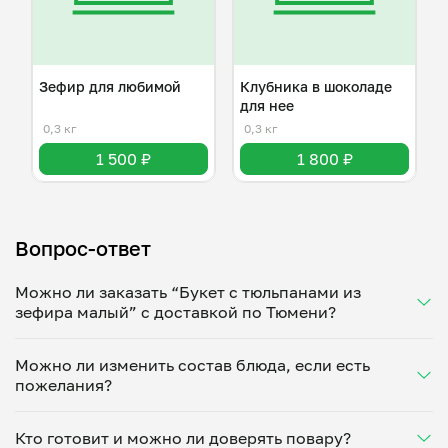
Зефир для любимой
Клубника в шоколаде
для нее
0,3 кг
0,3 кг
1 500 ₽
1 800 ₽
Вопрос-ответ
Можно ли заказать “Букет с тюльпанами из
зефира малый” с доставкой по Тюмени?
Да, доставка на дом работает по всему городу!
Можно ли изменить состав блюда, если есть
Укажите удобное время — и получите свежее
пожелания?
домашнее блюдо в большой порции прямо с плиты.
Герметичная упаковка сохраняет тепло до 90
Конечно! Валерия Болтунова адаптирует блюдо
минут. Статус заказа отслеживайте в личном
Кто готовит и можно ли доверять повару?
под ваши предпочтения: уберет специи, снизит