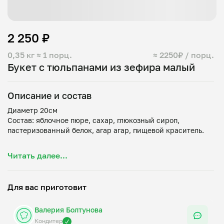
2 250 ₽
0,35 кг
≈ 1 порц.
≈ 2250₽ / порц.
Букет с тюльпанами из зефира малый
Описание и состав
Диаметр 20см
Состав: яблочное пюре, сахар, глюкозный сироп,
пастеризованный белок, агар агар, пищевой краситель.
Срок годности и условия хранения: при комнатной
Читать далее...
температуре — 18 ± 3 °C и относительной влажности
воздуха не более 75%. Срок годности с даты изготовления
Для вас приготовит
Валерия Болтунова
Кондитер