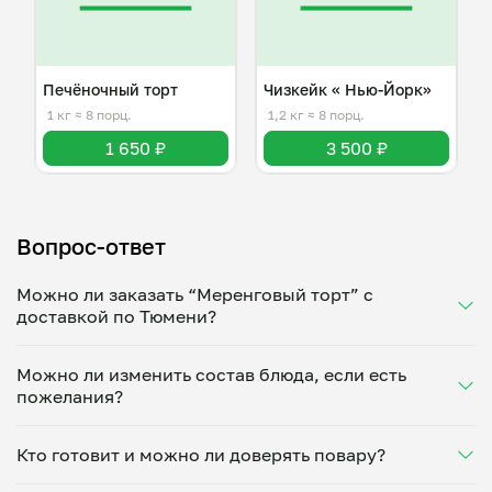
Печёночный торт
Чизкейк « Нью-Йорк»
1 кг
≈ 8 порц.
1,2 кг
≈ 8 порц.
1 650 ₽
3 500 ₽
Вопрос-ответ
Можно ли заказать “Меренговый торт” с
доставкой по Тюмени?
Да, доставка на дом работает по всему городу!
Можно ли изменить состав блюда, если есть
Укажите удобное время — и получите свежее
пожелания?
домашнее блюдо в большой порции прямо с плиты.
Герметичная упаковка сохраняет тепло до 90
Конечно! Мариет Виситаева адаптирует блюдо под
минут. Статус заказа отслеживайте в личном
Кто готовит и можно ли доверять повару?
ваши предпочтения: уберет специи, снизит
кабинете, а с поваром можно связаться напрямую в
количество соли, сахара или заменит ингредиенты.
чате. Рекомендуем оформлять заказ заранее —