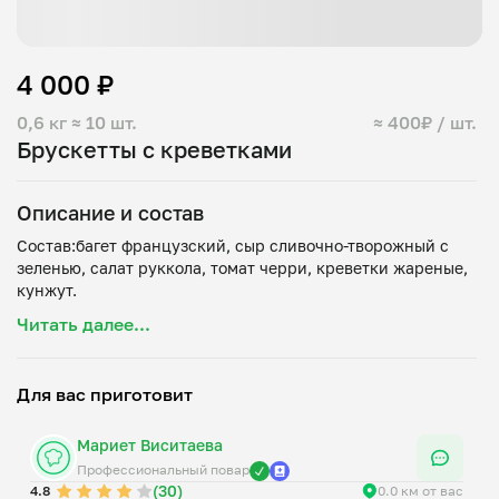
4 000 ₽
0,6 кг
≈ 10 шт.
≈ 400₽ / шт.
Брускетты с креветками
Описание и состав
Состав:багет французский, сыр сливочно-творожный с
зеленью, салат руккола, томат черри, креветки жареные,
Читать далее...
Для вас приготовит
Мариет Виситаева
Профессиональный повар
(30)
4.8
0.0 км от вас