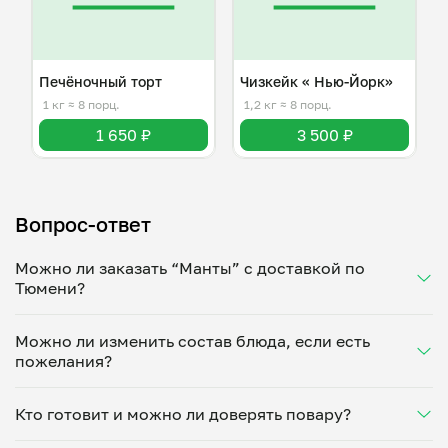
Печёночный торт
Чизкейк « Нью-Йорк»
1 кг
≈ 8 порц.
1,2 кг
≈ 8 порц.
1 650 ₽
3 500 ₽
Вопрос-ответ
Можно ли заказать “Манты” с доставкой по
Тюмени?
Да, доставка на дом работает по всему городу!
Можно ли изменить состав блюда, если есть
Укажите удобное время — и получите свежее
пожелания?
домашнее блюдо в большой порции прямо с плиты.
Герметичная упаковка сохраняет тепло до 90
Конечно! Мариет Виситаева адаптирует блюдо под
минут. Статус заказа отслеживайте в личном
Кто готовит и можно ли доверять повару?
ваши предпочтения: уберет специи, снизит
кабинете, а с поваром можно связаться напрямую в
количество соли, сахара или заменит ингредиенты.
чате. Рекомендуем оформлять заказ заранее —