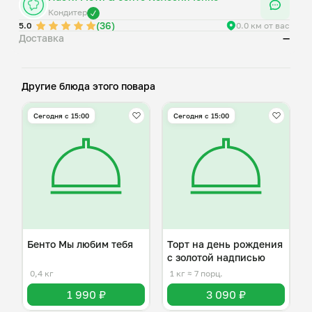
2. Молочный ломтик: какао-порошок, мука, сахар, яйца,
Кондитер
(36)
молоко, сода, растительное масло, разрыхлитель, мед,
5.0
0.0 км от вас
Доставка
—
белый шоколад, сливочное масло, творожный сыр,
краситель.
Другие блюда этого повара
Сегодня с 15:00
Сегодня с 15:00
Бенто Мы любим тебя
Торт на день рождения
с золотой надписью
0,4 кг
1 кг
≈ 7 порц.
1 990 ₽
3 090 ₽