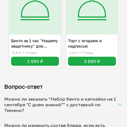
Бенто за 1 час "Нашему
Торт с ягодами и
защитнику" для
надписью
мужчины
0,4 кг
≈ 2 порц.
1,2 кг
≈ 7 порц.
1 990 ₽
3 890 ₽
Вопрос-ответ
Можно ли заказать “Набор бенто и капкейки на 1
сентября "С днем знаний"” с доставкой по
Тюмени?
Да, доставка на дом работает по всему городу!
Можно ли изменить состав блюда, если есть
Укажите удобное время — и получите свежее