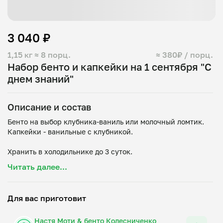
3 040 ₽
1,15 кг
≈ 8 порц.
≈ 380₽ / порц.
Набор бенто и капкейки на 1 сентября "С
днем знаний"
Описание и состав
Бенто на выбор клубника-ваниль или молочный ломтик.
Капкейки - ванильные с клубникой.
Хранить в холодильнике до 3 суток.
Читать далее...
Капкейки: мука, яйцо, сахар, масло сливочное,
разрыхлитель, ваниль, клубника, крахмал кукурузный
Бенто:
Для вас приготовит
1. Клубника-ваниль: яйца, сахар, мука, молоко,
растительное масло, ванильная паста, клубника, крахмал,
Настя Моти & бенто Колесниченко
творожный сыр, сливочное масло, краситель.