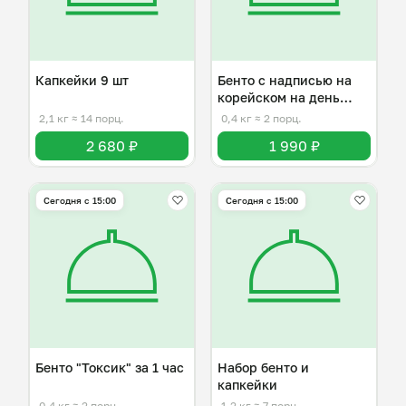
Капкейки 9 шт
Бенто с надписью на
корейском на день
рождения
2,1 кг
≈ 14 порц.
0,4 кг
≈ 2 порц.
2 680 ₽
1 990 ₽
Сегодня с 15:00
Сегодня с 15:00
Бенто "Токсик" за 1 час
Набор бенто и
капкейки
0,4 кг
≈ 2 порц.
1,2 кг
≈ 7 порц.