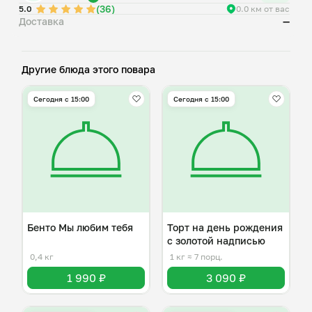
(36)
молоко, сода, растительное масло, разрыхлитель, мед,
5.0
0.0 км от вас
Доставка
—
белый шоколад, сливочное масло, творожный сыр,
краситель.
Другие блюда этого повара
Сегодня с 15:00
Сегодня с 15:00
Бенто Мы любим тебя
Торт на день рождения
с золотой надписью
0,4 кг
1 кг
≈ 7 порц.
1 990 ₽
3 090 ₽