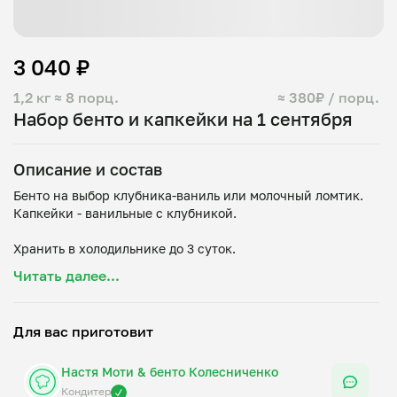
3 040 ₽
1,2 кг
≈ 8 порц.
≈ 380₽ / порц.
Набор бенто и капкейки на 1 сентября
Описание и состав
Бенто на выбор клубника-ваниль или молочный ломтик.
Капкейки - ванильные с клубникой.
Хранить в холодильнике до 3 суток.
Читать далее...
Капкейки: мука, яйцо, сахар, масло сливочное,
разрыхлитель, ваниль, клубника, крахмал кукурузный
Бенто:
Для вас приготовит
1. Клубника-ваниль: яйца, сахар, мука, молоко,
растительное масло, ванильная паста, клубника, крахмал,
Настя Моти & бенто Колесниченко
творожный сыр, сливочное масло, краситель.
2. Молочный ломтик: какао-порошок, мука, сахар, яйца,
Кондитер