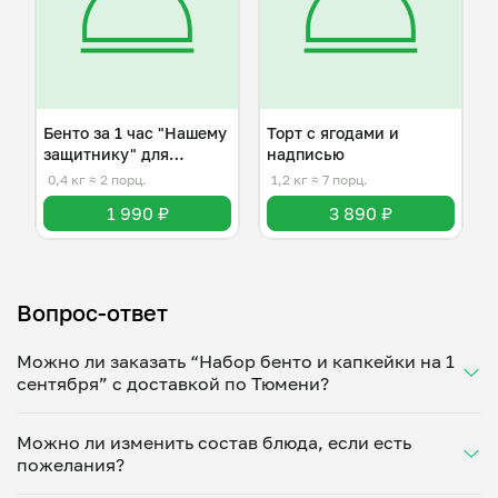
Бенто за 1 час "Нашему
Торт с ягодами и
защитнику" для
надписью
мужчины
0,4 кг
≈ 2 порц.
1,2 кг
≈ 7 порц.
1 990 ₽
3 890 ₽
Вопрос-ответ
Можно ли заказать “Набор бенто и капкейки на 1
сентября” с доставкой по Тюмени?
Да, доставка на дом работает по всему городу!
Можно ли изменить состав блюда, если есть
Укажите удобное время — и получите свежее
пожелания?
домашнее блюдо в большой порции прямо с плиты.
Герметичная упаковка сохраняет тепло до 90