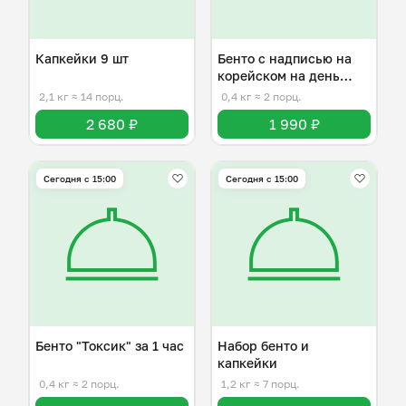
Капкейки 9 шт
Бенто с надписью на
корейском на день
рождения
2,1 кг
≈ 14 порц.
0,4 кг
≈ 2 порц.
2 680 ₽
1 990 ₽
Сегодня с 15:00
Сегодня с 15:00
Бенто "Токсик" за 1 час
Набор бенто и
капкейки
0,4 кг
≈ 2 порц.
1,2 кг
≈ 7 порц.