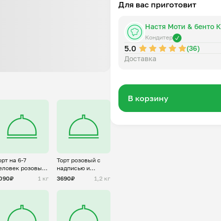
Для вас приготовит
1. Клубника-ваниль: яйца, са
масло, ванильная паста, клу
Настя Моти & бенто 
сливочное масло, краситель.
2. Молочный ломтик: какао-по
Кондитер
5.0
молоко, сода, растительное 
(36)
шоколад, сливочное масло, т
Доставка
В корзину
орт на 6-7
Торт розовый с
еловек розовый
надписью и
т Хагрида
бантиками на 6-7
090₽
1 кг
3690₽
1,2 кг
человек