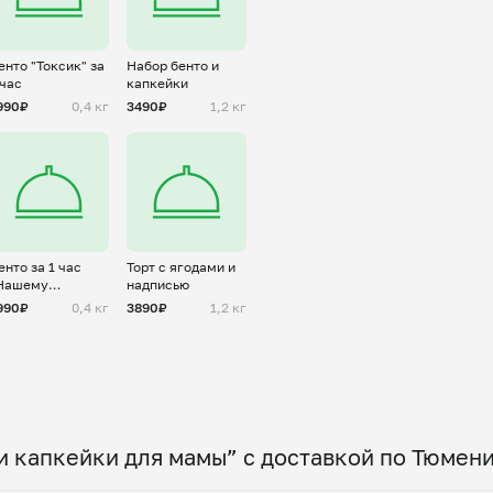
енто "Токсик" за
Набор бенто и
 час
капкейки
990₽
0,4 кг
3490₽
1,2 кг
енто за 1 час
Торт с ягодами и
Нашему
надписью
ащитнику" для
990₽
0,4 кг
3890₽
1,2 кг
ужчины
и капкейки для мамы” с доставкой по Тюмен