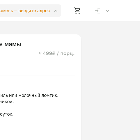
Тюмень —
введите адрес
ля мамы
≈ 499₽ / порц.
ниль или молочный ломтик.
никой.
суток.
, масло сливочное, разрыхлитель,
кукурузный