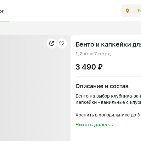
ог
г. 
Бенто и капкейки д
1,2 кг
≈ 7 порц.
3 490 ₽
Описание и состав
Бенто на выбор клубника-ва
Капкейки - ванильные с клуб
Хранить в холодильнике до 3 
Читать далее...
Капкейки: мука, яйцо, сахар
ваниль, клубника, крахмал 
Бенто: