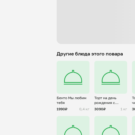
Другие блюда этого повара
Бенто Мы любим
Торт на день
Т
тебя
рождения с
ч
золотой надписью
о
1990₽
0,4 кг
3090₽
1 кг
3