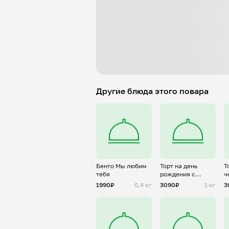
Другие блюда этого повара
Бенто Мы любим
Торт на день
Т
тебя
рождения с
ч
золотой надписью
о
1990₽
0,4 кг
3090₽
1 кг
3