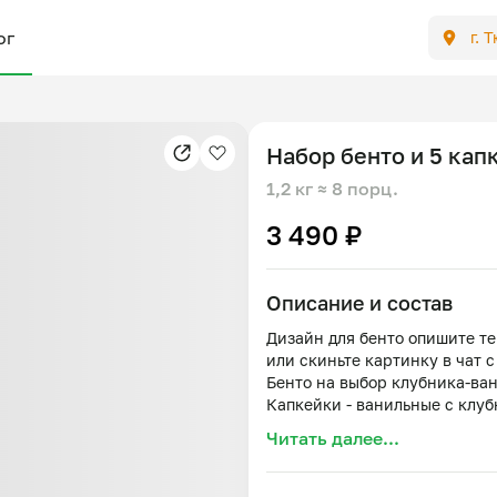
ог
г. 
Набор бенто и 5 кап
1,2 кг
≈ 8 порц.
3 490 ₽
Описание и состав
Дизайн для бенто опишите те
или скиньте картинку в чат с
Бенто на выбор клубника-ва
Капкейки - ванильные с клуб
Читать далее...
Хранить в холодильнике до 3 
Капкейки: мука, яйцо, сахар