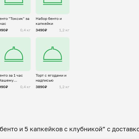
енто "Токсик" за
Набор бенто и
 час
капкейки
990₽
0,4 кг
3490₽
1,2 кг
енто за 1 час
Торт с ягодами и
Нашему
надписью
ащитнику" для
990₽
0,4 кг
3890₽
1,2 кг
ужчины
бенто и 5 капкейков с клубникой” с доставк