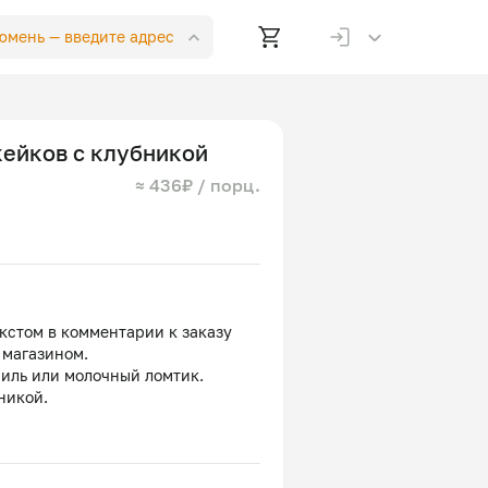
Тюмень —
введите адрес
кейков с клубникой
≈ 436₽ / порц.
кстом в комментарии к заказу
 магазином.
ниль или молочный ломтик.
никой.
суток.
, масло сливочное, разрыхлитель,