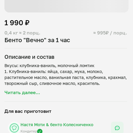
1 990 ₽
0,4 кг
≈ 2 порц.
≈ 995₽ / порц.
Бенто "Вечно" за 1 час
Описание и состав
Вкусы: клубника-ваниль, молочный ломтик
1. Клубника-ваниль: яйца, сахар, мука, молоко,
растительное масло, ванильная паста, клубника, крахмал,
творожный сыр, сливочное масло, краситель.
2. Молочный ломтик: какао-порошок, мука, сахар, яйца,
Читать далее...
молоко, сода, растительное масло, разрыхлитель, мед,
белый шоколад, сливочное масло, творожный сыр,
краситель.
Для вас приготовит
Торт хранить в холодильнике не более 2 суток.
Настя Моти & бенто Колесниченко
В набор входят: коробка и открытка бренда Мой Повар с
ленточкой, вилка, свечка, конфетти и крафтовый пакет.
Кондитер