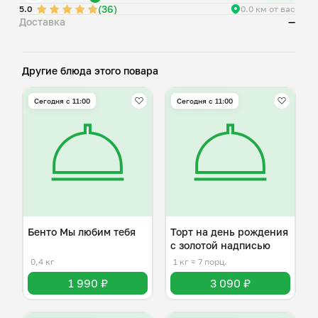
(36)
5.0
0.0 км от вас
Доставка
—
Хотите сделать подарок еще интереснее? При переходе
мои блюда будут доступны дополнительные товары:
свечки, праздничная коробка, свеча-фонтан,
дополнительная вилка, спички, моти. Вы можете сами
Другие блюда этого повара
Сегодня с 11:00
Сегодня с 11:00
Бенто Мы любим тебя
Торт на день рождения
с золотой надписью
0,4 кг
1 кг
≈ 7 порц.
1 990 ₽
3 090 ₽