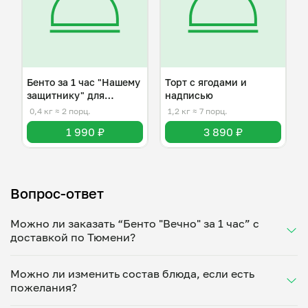
Бенто за 1 час "Нашему
Торт с ягодами и
защитнику" для
надписью
мужчины
0,4 кг
≈ 2 порц.
1,2 кг
≈ 7 порц.
1 990 ₽
3 890 ₽
Вопрос-ответ
Можно ли заказать “Бенто "Вечно" за 1 час” с
доставкой по Тюмени?
Да, доставка на дом работает по всему городу!
Можно ли изменить состав блюда, если есть
Укажите удобное время — и получите свежее
пожелания?
домашнее блюдо в большой порции прямо с плиты.
Герметичная упаковка сохраняет тепло до 90