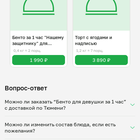
Бенто за 1 час "Нашему
Торт с ягодами и
защитнику" для
надписью
мужчины
0,4 кг
≈ 2 порц.
1,2 кг
≈ 7 порц.
1 990 ₽
3 890 ₽
Вопрос-ответ
Можно ли заказать “Бенто для девушки за 1 час”
с доставкой по Тюмени?
Да, доставка на дом работает по всему городу!
Можно ли изменить состав блюда, если есть
Укажите удобное время — и получите свежее
пожелания?
домашнее блюдо в большой порции прямо с плиты.
Герметичная упаковка сохраняет тепло до 90