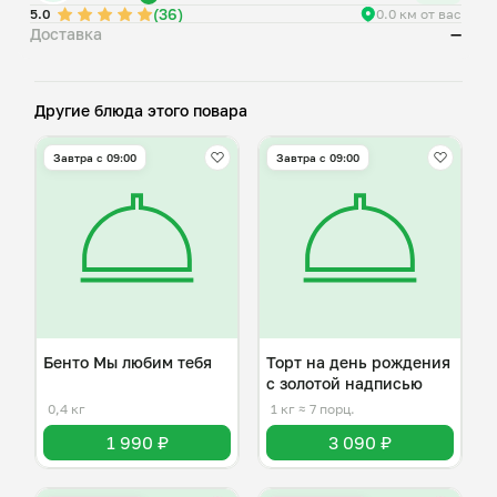
(36)
5.0
0.0 км от вас
Доставка
—
Хотите сделать подарок еще интереснее? При переходе в
корзину будут доступны дополнительные товары: свечки,
праздничная коробка, свеча-фонтан, дополнительная
вилка, спички, моти. Вы можете сами улучшать свой
Другие блюда этого повара
Завтра c 09:00
Завтра c 09:00
Бенто Мы любим тебя
Торт на день рождения
с золотой надписью
0,4 кг
1 кг
≈ 7 порц.
1 990 ₽
3 090 ₽