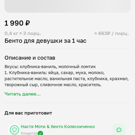
1 990 ₽
0,4 кг
≈ 3 порц.
≈ 663₽ / порц.
Бенто для девушки за 1 час
Описание и состав
Вкусы: клубника-ваниль, молочный ломтик
1. Клубника-ваниль: яйца, сахар, мука, молоко,
растительное масло, ванильная паста, клубника, крахмал,
творожный сыр, сливочное масло, краситель.
2. Молочный ломтик: какао-порошок, мука, сахар, яйца,
Читать далее...
молоко, сода, растительное масло, разрыхлитель, мед,
белый шоколад, сливочное масло, творожный сыр,
краситель.
Для вас приготовит
Торт хранить в холодильнике не более 2 суток.
Настя Моти & бенто Колесниченко
В набор входят: коробка и открытка бренда Мой Повар с
ленточкой, вилка, свечка, конфетти и крафтовый пакет.
Кондитер