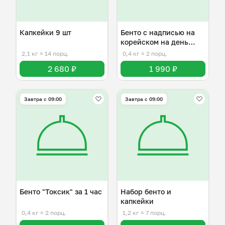
Капкейки 9 шт
Бенто с надписью на
корейском на день
рождения
2,1 кг
≈ 14 порц.
0,4 кг
≈ 2 порц.
2 680 ₽
1 990 ₽
Завтра c 09:00
Завтра c 09:00
Бенто "Токсик" за 1 час
Набор бенто и
капкейки
0,4 кг
≈ 2 порц.
1,2 кг
≈ 7 порц.