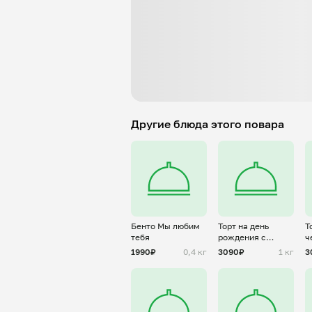
Другие блюда этого повара
Бенто Мы любим
Торт на день
Т
тебя
рождения с
ч
золотой надписью
о
1990₽
0,4 кг
3090₽
1 кг
3