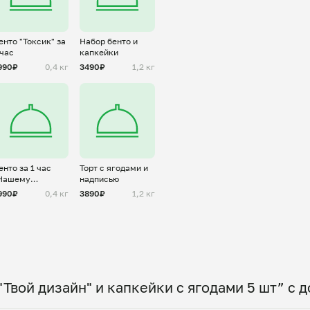
енто "Токсик" за
Набор бенто и
 час
капкейки
990₽
0,4 кг
3490₽
1,2 кг
енто за 1 час
Торт с ягодами и
Нашему
надписью
ащитнику" для
990₽
0,4 кг
3890₽
1,2 кг
ужчины
"Твой дизайн" и капкейки с ягодами 5 шт” с 