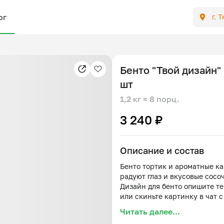
ог
г. 
Бенто "Твой дизайн"
шт
1,2 кг
≈ 8 порц.
3 240 ₽
Описание и состав
Бенто тортик и ароматные к
радуют глаз и вкусовые сосо
Дизайн для бенто опишите те
или скиньте картинку в чат с
Бенто на выбор клубника-ва
Читать далее...
Капкейки - ванильные с клуб