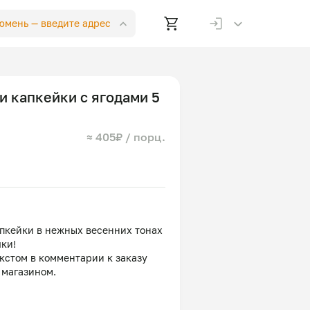
Тюмень —
введите адрес
 и капкейки с ягодами 5
≈ 405₽ / порц.
апкейки в нежных весенних тонах
чки!
кстом в комментарии к заказу
 магазином.
ниль или молочный ломтик.
никой.